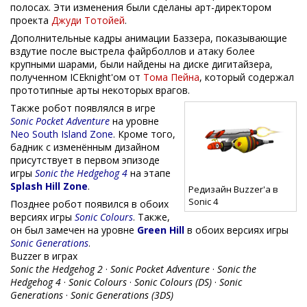
полосах. Эти изменения были сделаны арт-директором
проекта
Джуди Тотойей
.
Дополнительные кадры анимации Баззера, показывающие
вздутие после выстрела файрболлов и атаку более
крупными шарами, были найдены на диске дигитайзера,
полученном ICEknight'ом от
Тома Пейна
, который содержал
прототипные арты некоторых врагов.
Также робот появлялся в игре
Sonic Pocket Adventure
на уровне
Neo South Island Zone
. Кроме того,
бадник с изменённым дизайном
присутствует в первом эпизоде
игры
Sonic the Hedgehog 4
на этапе
Splash Hill Zone
.
Редизайн Buzzer'а в
Sonic 4
Позднее робот появился в обоих
версиях игры
Sonic Colours
. Также,
он был замечен на уровне
Green Hill
в обоих версиях игры
Sonic Generations
.
Buzzer в играх
Sonic the Hedgehog 2
·
Sonic Pocket Adventure
·
Sonic the
Hedgehog 4
·
Sonic Colours
·
Sonic Colours (DS)
·
Sonic
Generations
·
Sonic Generations (3DS)