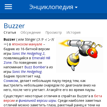
Энциклопедия
Buzzer
Статья
Обсуждение
Просмотр
История
Buzzer
( или Stinger (スティンガ
ー) в
японском мануале
–
бадник из 16-битной версии
игры
Sonic the Hedgehog 2
,
появляющийся в
Emerald Hill
Zone
. По поведению он
напоминает
Buzz Bomber
'а из
игры
Sonic the Hedgehog
.
Бадник пролетает над
Соником
, делает небольшую паузу перед тем, как
выстрелить небольшим снарядом по диагонали вниз на
него, после чего улетает. Атакуйте его во время паузы.
Существуют некоторые отличия в спрайтах Buzzer'а в
бета
версии
и
финальной версии игры
. Среди наиболее заметных
отличий можно заметить глаза, ракетный ранец и тени на