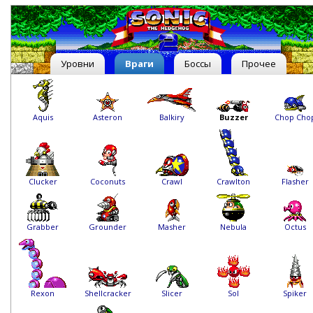
Уровни
Враги
Боссы
Прочее
Aquis
Asteron
Balkiry
Chop Cho
Buzzer
Flasher
Clucker
Coconuts
Crawl
Crawlton
Grabber
Grounder
Masher
Nebula
Octus
Rexon
Shellcracker
Slicer
Sol
Spiker