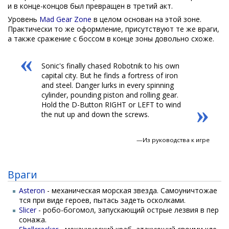
и в конце-концов был превращен в третий акт.
Уровень
Mad Gear Zone
в целом основан на этой зоне.
Практически то же оформление, присутствуют те же враги,
а также сражение с боссом в конце зоны довольно схоже.
«
Sonic's finally chased Robotnik to his own
capital city. But he finds a fortress of iron
and steel. Danger lurks in every spinning
cylinder, pounding piston and rolling gear.
Hold the D-Button RIGHT or LEFT to wind
»
the nut up and down the screws.
—Из руководства к игре
Враги
Asteron
- механическая морская звезда. Самоуничтожае
тся при виде героев, пытась задеть осколками.
Slicer
- робо-богомол, запускающий острые лезвия в пер
сонажа.