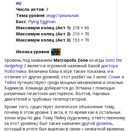
т)
Число актов
: 3
Тема уровня
:
индустриальная
Босс
:
Flying Eggman
Максимум колец (Акт 1)
: 218 + 60
Максимум колец (Акт 2)
: 210 + 70
Максимум колец (Акт 3)
: 153 + 70
Иконка уровня
:
Уровень под названием
Metropolis Zone
из игры
Sonic the
Hedgehog 2
является огромной наземной базой
доктора
Роботника
. Величина базы в игре также показана, и в
отличие от других уровней, этот разбит на
3 акта
.
Соник
и
Тейлз
путешествуют среди мощных механизмов и опасных
бадников. Команда добирается до Эггмана с помощью
различных гигантских шестерёнок, болтов, паровых
двигателей и трубовых телепортаторов.
Кроме того, существует логическое объяснение тому,
почему в этом уровне 3 акта, в то время как в остальных
зонах игры по два. Тому Пейну (художнику, ответственному
за этот уровень) был также назначен
другой уровень
,
который в итоге был вырезан в связи с нехваткой времени,