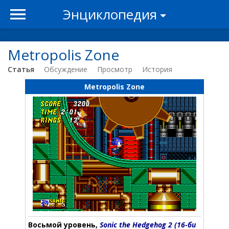
Энциклопедия
Metropolis Zone
Статья
Обсуждение
Просмотр
История
Metropolis Zone
Восьмой уровень,
Sonic the Hedgehog 2 (16-би