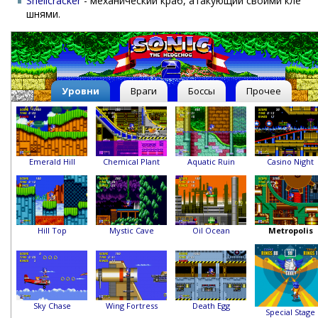
Shellcracker
- механический краб, атакующий своими кле
шнями.
Уровни
Враги
Боссы
Прочее
Emerald Hill
Chemical Plant
Aquatic Ruin
Casino Night
Hill Top
Mystic Cave
Oil Ocean
Metropolis
Sky Chase
Wing Fortress
Death Egg
Special Stage