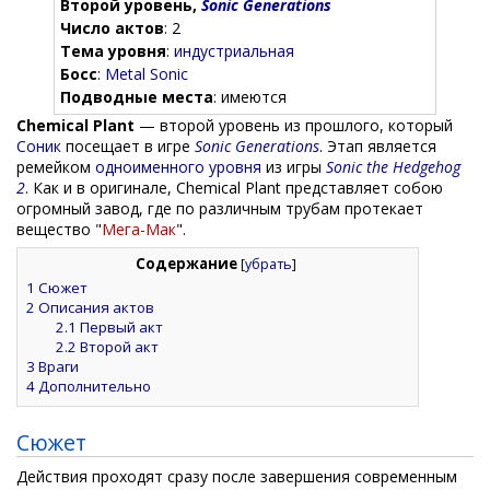
Второй уровень,
Sonic Generations
Число актов
: 2
Тема уровня
:
индустриальная
Босс
:
Metal Sonic
Подводные места
: имеются
Chemical Plant
— второй уровень из прошлого, который
Соник
посещает в игре
Sonic Generations
. Этап является
ремейком
одноименного уровня
из игры
Sonic the Hedgehog
2
. Как и в оригинале, Chemical Plant представляет собою
огромный завод, где по различным трубам протекает
вещество "
Мега-Мак
".
Содержание
[
убрать
]
1
Сюжет
2
Описания актов
2.1
Первый акт
2.2
Второй акт
3
Враги
4
Дополнительно
Сюжет
Действия проходят сразу после завершения современным