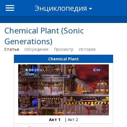
Энциклопедия
Chemical Plant (Sonic
Generations)
Статья
Обсуждение
Просмотр
История
Chemical Plant
Акт 1
|
Акт 2