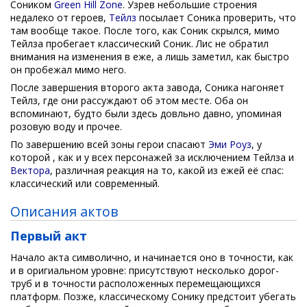
Соником
Green Hill Zone
. Узрев небольшие строения
недалеко от героев,
Тейлз
посылает Соника проверить, что
там вообще такое. После того, как Соник скрылся, мимо
Тейлза пробегает классический Соник. Лис не обратил
внимания на изменения в еже, а лишь заметил, как быстро
он пробежал мимо него.
После завершения второго акта завода, Соника нагоняет
Тейлз, где они рассуждают об этом месте. Оба он
вспоминают, будто были здесь довльно давно, упоминая
розовую воду и прочее.
По завершению всей зоны герои спасают
Эми Роуз
, у
которой , как и у всех персонажей за исключением Тейлза и
Вектора
, различная реакция на то, какой из ежей её спас:
классический или современный.
Описания актов
Первый акт
Начало акта символично, и начинается оно в точности, как
и в оригиальном уровне: присутствуют несколько дорог-
труб и в точности расположенных перемещающихся
платформ. Позже, классическому Сонику предстоит убегать