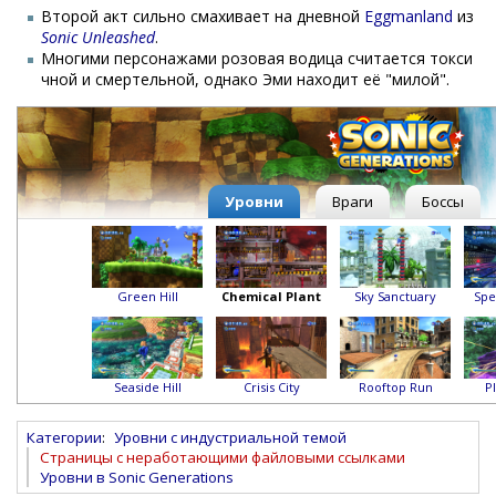
Второй акт сильно смахивает на дневной
Eggmanland
из
Sonic Unleashed
.
Многими персонажами розовая водица считается токси
чной и смертельной, однако Эми находит её "милой".
Уровни
Враги
Боссы
Green Hill
Chemical Plant
Sky Sanctuary
Spe
Seaside Hill
Crisis City
Rooftop Run
P
Категории
:
Уровни с индустриальной темой
Страницы с неработающими файловыми ссылками
Уровни в Sonic Generations