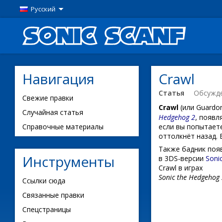
Русский
Навигация
Crawl
Статья
Обсужд
Свежие правки
Crawl
(или Guard
Случайная статья
Hedgehog 2
, появ
Справочные материалы
если вы попытаете
оттолкнёт назад. 
Также бадник поя
Инструменты
в 3DS-версии
Soni
Crawl в играх
Sonic the Hedgehog
Ссылки сюда
Связанные правки
Спецстраницы