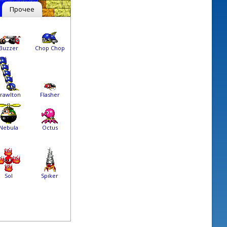
Прочее
Chop Chop
Buzzer
Flasher
rawlton
Nebula
Octus
Sol
Spiker