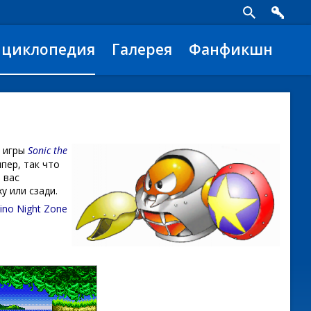
нциклопедия
Галерея
Фанфикшн
и игры
Sonic the
пер, так что
 вас
у или сзади.
ino Night Zone