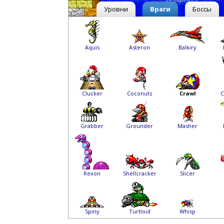
Уровни
Враги
Боссы
Aquis
Asteron
Balkiry
Clucker
Coconuts
Crawl
C
Grabber
Grounder
Masher
Rexon
Shellcracker
Slicer
Spiny
Turtloid
Whisp