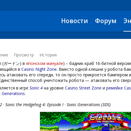
Новости
Форум
Э
ение
Просмотр
История
on (ガードン) в
японском мануале
) – бадник-краб 16-битной верси
ляющийся в
Casino Night Zone
. Вместо одной клешни у робота бам
сь атаковать его спереди, то он просто прикроется бампером и
Единственный способ уничтожить робота — атаковать его сверх
вляется в игре
Sonic 4
на уровне
Casino Street Zone
и
ремейке
Cas
c Generations
.
 2
·
Sonic the Hedgehog 4: Episode I
·
Sonic Generations (3DS)