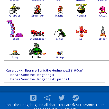
Grabber
Grounder
Masher
Nebula
Octus
Rexon
Shellcracker
Slicer
Sol
Spiker
Spiny
Turtloid
Whisp
Категории
:
Враги в Sonic the Hedgehog 2 (16-бит)
Враги в Sonic the Hedgehog 4
Враги в Sonic the Hedgehog 4: Episode II
Sonic the Hedgehog and all characters are © SEGA/Sonic Team