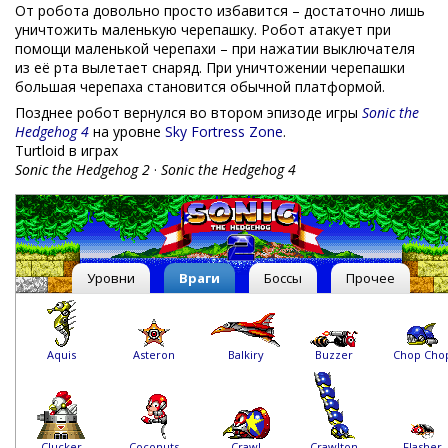
От робота довольно просто избавится – достаточно лишь
уничтожить маленькую черепашку. Робот атакует при
помощи маленькой черепахи – при нажатии выключателя
из её рта вылетает снаряд. При уничтожении черепашки
большая черепаха становится обычной платформой.
Позднее робот вернулся во втором эпизоде игры
Sonic the
Hedgehog 4
на уровне
Sky Fortress Zone
.
Turtloid в играх
Sonic the Hedgehog 2
·
Sonic the Hedgehog 4
Уровни
Враги
Боссы
Прочее
Aquis
Asteron
Balkiry
Chop Cho
Buzzer
Flasher
Clucker
Coconuts
Crawl
Crawlton