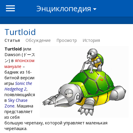
Энциклопедия
Turtloid
Статья
Обсуждение
Просмотр
История
Turtloid
(или
Dawson (ドース
ン) в
японском
мануале
–
бадник из 16-
битной версии
игры
Sonic the
Hedgehog 2
,
появляющийся
в
Sky Chase
Zone
. Машина
представляет
из себя
большую черепаху, которой управляет маленькая
черепашка.