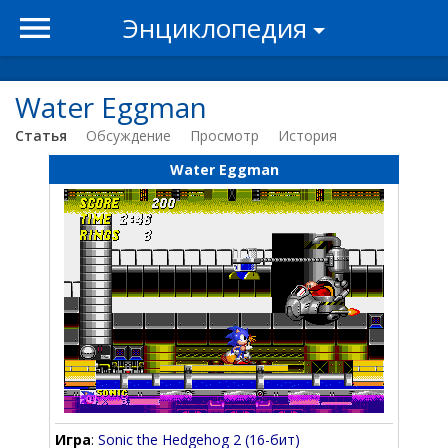
Энциклопедия
Water Eggman
Статья
Обсуждение
Просмотр
История
Water Eggman
Игра
:
Sonic the Hedgehog 2 (16-бит)