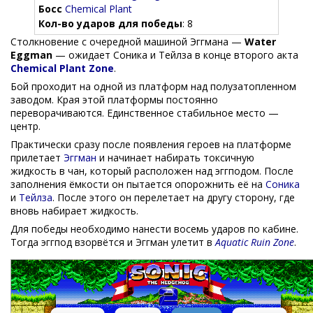
Босс
Chemical Plant
Кол-во ударов для победы
: 8
Столкновение с очередной машиной Эггмана —
Water
Eggman
— ожидает Соника и Тейлза в конце второго акта
Chemical Plant Zone
.
Бой проходит на одной из платформ над полузатопленном
заводом. Края этой платформы постоянно
переворачиваются. Единственное стабильное место —
центр.
Практически сразу после появления героев на платформе
прилетает
Эггман
и начинает набирать токсичную
жидкость в чан, который расположен над эггподом. После
заполнения ёмкости он пытается опорожнить её на
Соника
и
Тейлза
. После этого он перелетает на другу сторону, где
вновь набирает жидкость.
Для победы необходимо нанести восемь ударов по кабине.
Тогда эггпод взорвётся и Эггман улетит в
Aquatic Ruin Zone
.