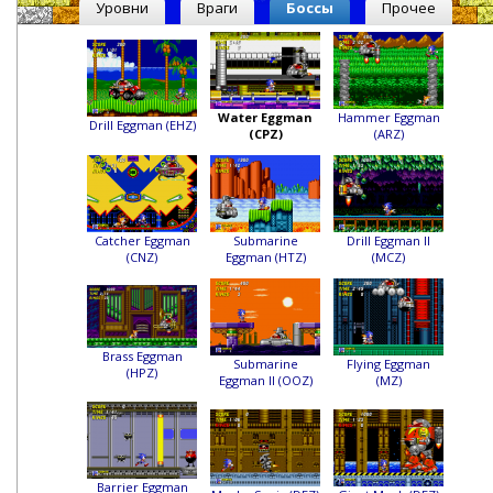
Уровни
Враги
Боссы
Прочее
Water Eggman
Hammer Eggman
Drill Eggman (EHZ)
(CPZ)
(ARZ)
Catcher Eggman
Submarine
Drill Eggman II
(CNZ)
Eggman (HTZ)
(MCZ)
Brass Eggman
Submarine
Flying Eggman
(HPZ)
Eggman II (OOZ)
(MZ)
Barrier Eggman