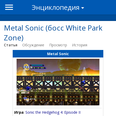
Энциклопедия
Metal Sonic (босс White Park
Zone)
Статья
Обсуждение
Просмотр
История
Metal Sonic
Игра
:
Sonic the Hedgehog 4: Episode II