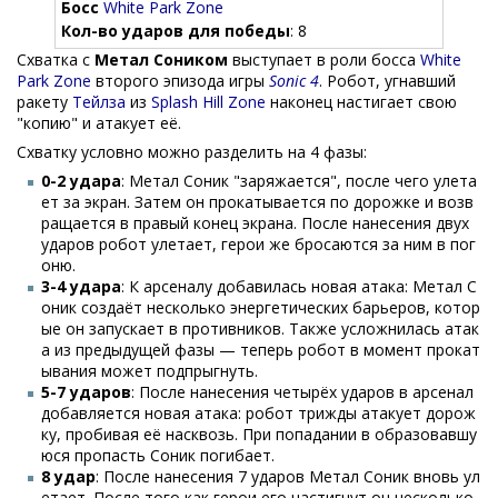
Босс
White Park Zone
Кол-во ударов для победы
: 8
Схватка с
Метал Соником
выступает в роли босса
White
Park Zone
второго эпизода игры
Sonic 4
. Робот, угнавший
ракету
Тейлза
из
Splash Hill Zone
наконец настигает свою
"копию" и атакует её.
Схватку условно можно разделить на 4 фазы:
0-2 удара
: Метал Соник "заряжается", после чего улета
ет за экран. Затем он прокатывается по дорожке и возв
ращается в правый конец экрана. После нанесения двух
ударов робот улетает, герои же бросаются за ним в пог
оню.
3-4 удара
: К арсеналу добавилась новая атака: Метал С
оник создаёт несколько энергетических барьеров, котор
ые он запускает в противников. Также усложнилась атак
а из предыдущей фазы — теперь робот в момент прокат
ывания может подпрыгнуть.
5-7 ударов
: После нанесения четырёх ударов в арсенал
добавляется новая атака: робот трижды атакует дорож
ку, пробивая её насквозь. При попадании в образовавшу
юся пропасть Соник погибает.
8 удар
: После нанесения 7 ударов Метал Соник вновь ул
етает. После того как герои его настигнут он несколько