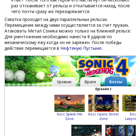
раз отскакивает от рельсы и откатывается назад, после
чего почти сразу же перезаряжается.
Схватка проходит на двух параллельных рельсах.
Перемещение между ними осуществляется за счёт пружин.
Атаковать Метал Соника можно только на ближней рельсе.
Для уничтожения необходимо нанести 8 ударов по
механическому ежу когда он не заряжен. После победы
действие перемещается в
Нефтяную Пустыню
.
Уровни
Враги
Боссы
Episode I:
Босс Splash Hill
Босс Casino Street
Бос
Zone
Zone
Labyri