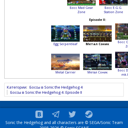
Босс Mad Gear
Босс E.G.G.
Zone
Station Zone
Episode II:
Босс O
Egg Serpentleaf
Метал Соник
Z
Босс D
Metal Carrier
Метал Соник
mk.I
Категории
:
Боссы в Sonic the Hedgehog 4
Боссы в Sonic the Hedgehog 4: Episode II
Sonic the Hedgehog and all characters are © SEGA/Sonic Team
2008-2026 © Sonic SCANF