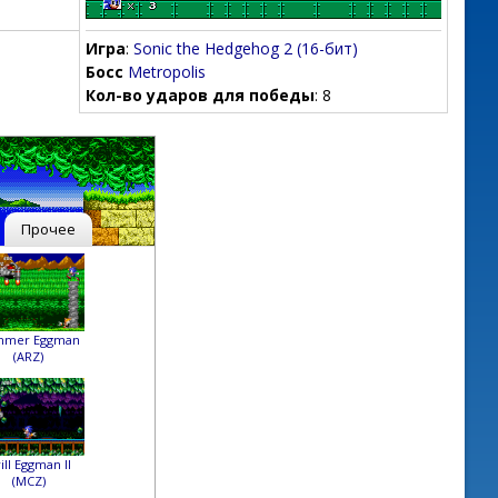
Игра
:
Sonic the Hedgehog 2 (16-бит)
:
Босс
Metropolis
Кол-во ударов для победы
: 8
Прочее
mmer Eggman
(ARZ)
ill Eggman II
(MCZ)