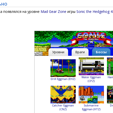
ьно
а появлялся на уровне
Mad Gear Zone
игры
Sonic the Hedgehog 4
Уровни
Враги
Боссы
Water Eggman
Ha
Drill Eggman (EHZ)
(CPZ)
Catcher Eggman
Submarine
Dr
(CNZ)
Eggman (HTZ)