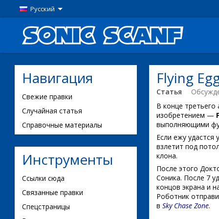
Русский
Навигация
Flying E
Статья
Обсужд
Свежие правки
В конце третьего
Случайная статья
изобретением —
выполняющими фун
Справочные материалы
Если ежу удастся 
взлетит под потол
Инструменты
клона.
После этого Докто
Соника. После 7 у
Ссылки сюда
концов экрана и н
Связанные правки
Роботник отправи
в
Sky Chase Zone
.
Спецстраницы