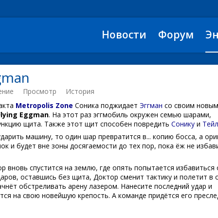
Новости
Форум
Э
ggman
ение
Просмотр
История
 акта
Metropolis Zone
Соника поджидает
Эггман
со своим новы
Flying Eggman
. На этот раз эггмобиль окружен семью шарами,
кцию щита. Также этот щит способен повредить
Сонику
и
Тейл
ударить машину, то один шар превратится в... копию босса, а ори
ок и будет вне зоны досягаемости до тех пор, пока ёж не избав
р вновь спустится на землю, где опять попытается избавиться 
даров, оставшись без щита, Доктор сменит тактику и полетит в 
ачнёт обстреливать арену лазером. Нанесите последний удар и
тся на свою новейшую крепость. А команде придётся его пресл