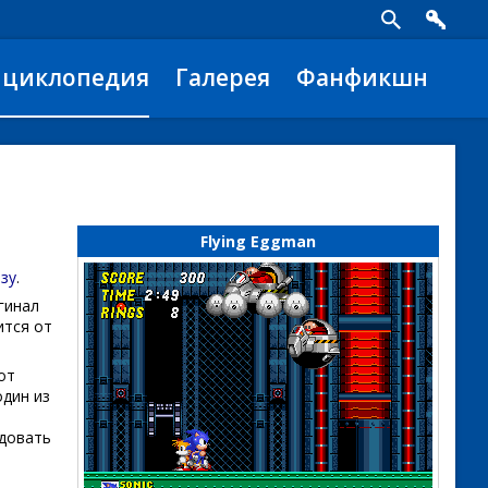
нциклопедия
Галерея
Фанфикшн
м
Flying Eggman
зу
.
гинал
ится от
от
один из
едовать