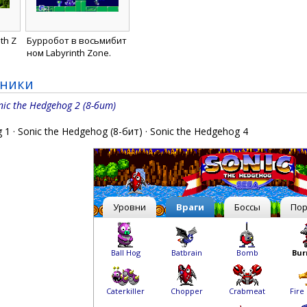
th Z
Бурробот в восьмибит
ном Labyrinth Zone.
дники
nic the Hedgehog 2 (8-бит)
g 1
·
Sonic the Hedgehog (8-бит)
·
Sonic the Hedgehog 4
Уровни
Враги
Боссы
По
Ball Hog
Batbrain
Bomb
Bur
Caterkiller
Chopper
Crabmeat
Fire