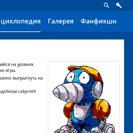
нциклопедия
Галерея
Фанфикшн
шийся на уровнях
ии
игры.
езапно выпрыгнуть на
подобном
Labyrinth