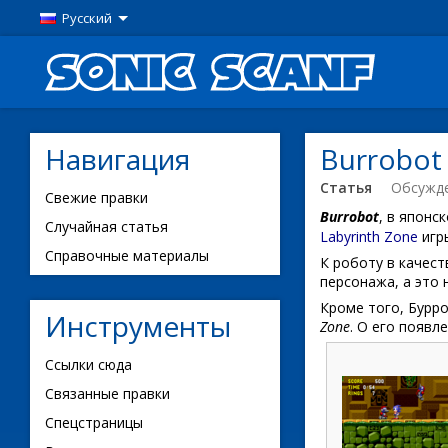
Русский
Навигация
Burrobot
Статья
Обсужд
Свежие правки
Burrobot
, в японс
Случайная статья
Labyrinth Zone
игр
Справочные материалы
К роботу в качест
персонажа, а это 
Кроме того, Бурр
Инструменты
Zone
. О его появл
Ссылки сюда
Связанные правки
Спецстраницы