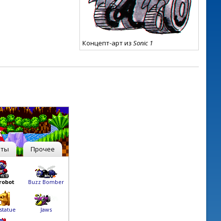
Концепт-арт из
Sonic 1
рты
Прочее
robot
Buzz Bomber
 statue
Jaws