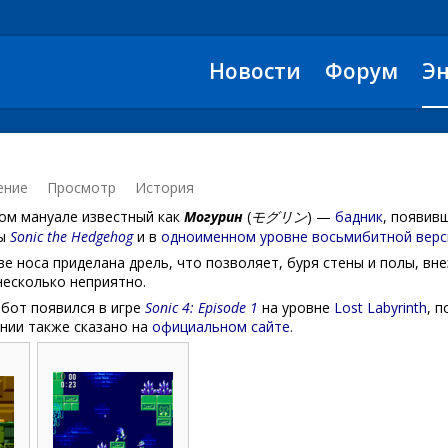
Новости
Форум
Э
ение
Просмотр
История
ком мануале известный как
Могурин
(
モグリン
) —
бадник
, появив
ы
Sonic the Hedgehog
и в
одноименном уровне
восьмибитной верс
ве носа приделана дрель, что позволяет, буря стены и полы, вн
несколько неприятно.
обот появился в игре
Sonic 4: Episode 1
на уровне
Lost Labyrinth
, 
ении также сказано на
официальном сайте
.