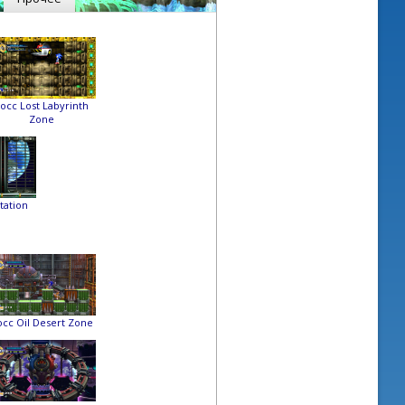
осс Lost Labyrinth
Zone
tation
сс Oil Desert Zone