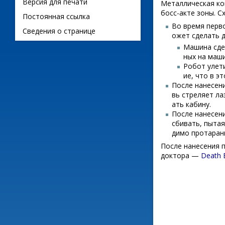
Версия для печати
Металлическая ко
босс-акте зоны. С
Постоянная ссылка
Во время перво
Сведения о странице
ожет сделать 
Машина сдел
ных на маши
Робот улети
ие, что в э
После нанесен
вь стреляет ла
ать кабину.
После нанесени
сбивать, пытая
димо протарани
После нанесения 
доктора —
Death 