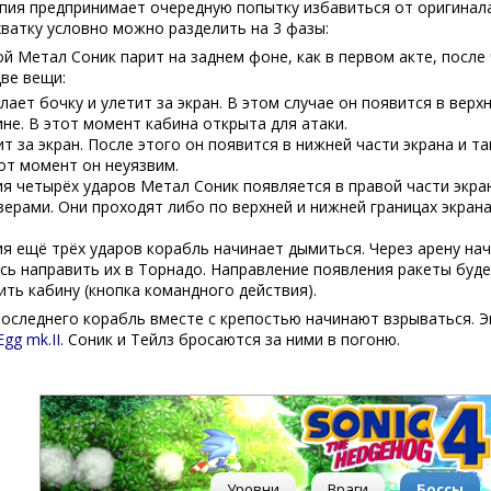
пия предпринимает очередную попытку избавиться от оригинал
хватку условно можно разделить на 3 фазы:
й Метал Соник парит на заднем фоне, как в первом акте, после
две вещи:
ает бочку и улетит за экран. В этом случае он появится в верхн
не. В этот момент кабина открыта для атаки.
т за экран. После этого он появится в нижней части экрана и т
тот момент он неуязвим.
ия четырёх ударов Метал Соник появляется в правой части экра
зерами. Они проходят либо по верхней и нижней границах экран
я ещё трёх ударов корабль начинает дымиться. Через арену нач
сь направить их в Торнадо. Направление появления ракеты буд
ть кабину (кнопка командного действия).
последнего корабль вместе с крепостью начинают взрываться. Э
Egg mk.II
. Соник и Тейлз бросаются за ними в погоню.
Уровни
Враги
Боссы