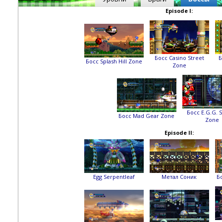
Episode I:
Босс Casino Street
Б
Босс Splash Hill Zone
Zone
Босс E.G.G. S
Босс Mad Gear Zone
Zone
Episode II:
Egg Serpentleaf
Метал Соник
Бо