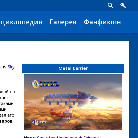
нциклопедия
Галерея
Фанфикшн
овня
Sky
Metal Carrier
рвой он
кает
таками
ыми
ая его.
даров
.
Игра
:
Sonic the Hedgehog 4: Episode II