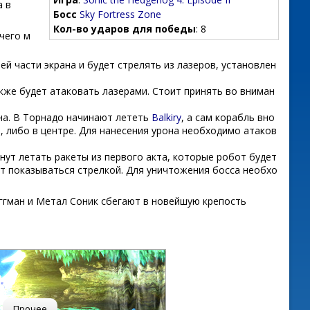
а в
Босс
Sky Fortress Zone
Кол-во ударов для победы
: 8
 чего м
ей части экрана и будет стрелять из лазеров, установлен
акже будет атаковать лазерами. Стоит принять во вниман
на. В Торнадо начинают лететь
Balkiry
, а сам корабль вно
а, либо в центре. Для нанесения урона необходимо атаков
нут летать ракеты из первого акта, которые робот будет
ет показываться стрелкой. Для уничтожения босса необхо
ггман и Метал Соник сбегают в новейшую крепость
Прочее