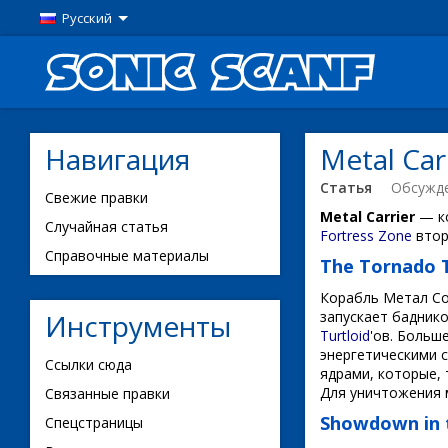
Русский
Навигация
Metal Car
Статья
Обсужд
Свежие правки
Metal Carrier
— ко
Случайная статья
Fortress Zone
втор
Справочные материалы
The Tornado T
Корабль Метал Со
Инструменты
запускает бадник
Turtloid
'ов. Больш
энергетическими 
Ссылки сюда
ядрами, которые,
Для уничтожения 
Связанные правки
Showdown in 
Спецстраницы