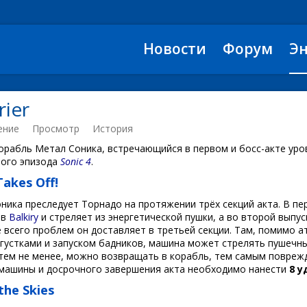
Новости
Форум
Э
rier
ение
Просмотр
История
рабль Метал Соника, встречающийся в первом и босс-акте ур
ого эпизода
Sonic 4
.
akes Off!
ника преследует Торнадо на протяжении трёх секций акта. В пе
ов
Balkiry
и стреляет из энергетической пушки, а во второй выпус
е всего проблем он доставляет в третьей секции. Там, помимо а
сгустками и запуском бадников, машина может стрелять пушечн
 тем не менее, можно возвращать в корабль, тем самым поврежд
машины и досрочного завершения акта необходимо нанести
8 у
the Skies