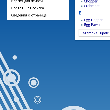
Версия для печати
Chopper
Crabmeat
Постоянная ссылка
E
Сведения о странице
Egg Flapper
Egg Pawn
Категория
:
Враги