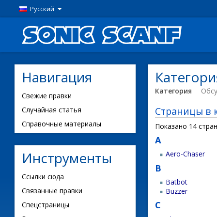
Русский
Навигация
Категория
Категория
Обс
Свежие правки
Страницы в к
Случайная статья
Справочные материалы
Показано 14 стран
A
Инструменты
Aero-Chaser
B
Ссылки сюда
Batbot
Связанные правки
Buzzer
C
Спецстраницы