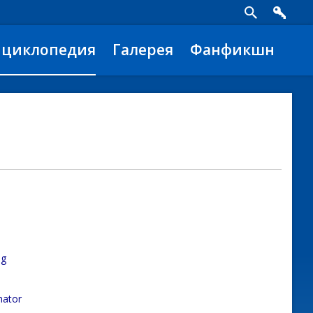
нциклопедия
Галерея
Фанфикшн
ug
nator