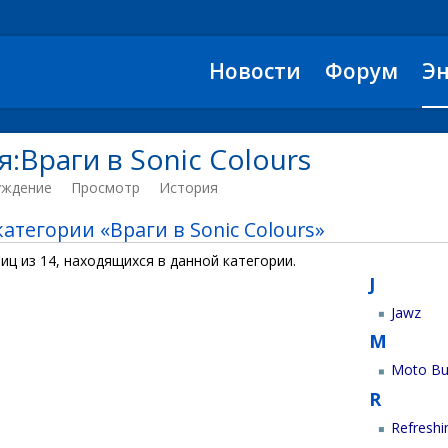
Новости
Форум
Э
:Враги в Sonic Colours
уждение
Просмотр
История
атегории «Враги в Sonic Colours»
иц из 14, находящихся в данной категории.
J
Jawz
M
Moto B
R
Refreshi