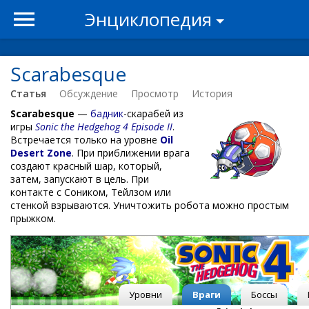
Энциклопедия
Scarabesque
Статья
Обсуждение
Просмотр
История
Scarabesque
—
бадник
-скарабей из
игры
Sonic the Hedgehog 4 Episode II
.
Встречается только на уровне
Oil
Desert Zone
. При приближении врага
создают красный шар, который,
затем, запускают в цель. При
контакте с Соником, Тейлзом или
стенкой взрываются. Уничтожить робота можно простым
прыжком.
Уровни
Враги
Боссы