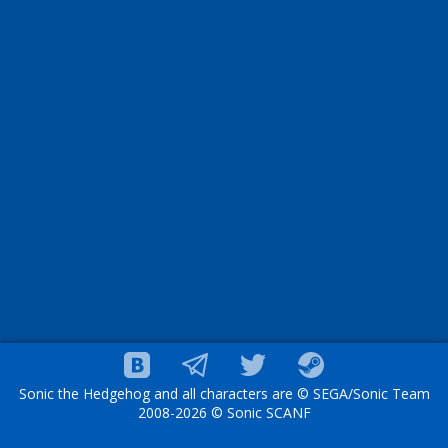
Sonic the Hedgehog and all characters are © SEGA/Sonic Team
2008-2026 © Sonic SCANF