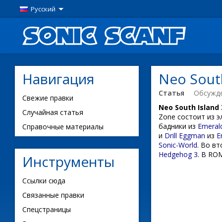
Русский
Навигация
Neo Sout
Статья
Обсужд
Свежие правки
Neo South Island
Случайная статья
Zone состоит из 
бадники из
Emerald
Справочные материалы
и
Drill Eggman
из
E
Sonic-World
. Во в
Hedgehog 3
. В ROM
Инструменты
Ссылки сюда
Связанные правки
Спецстраницы