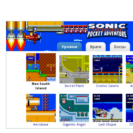
Уровни
Враги
Боссы
Neo South
Secret Plant
Cosmic Casino
A
Island
Aerobase
Gigantic Angel
Last Utopia
Ch