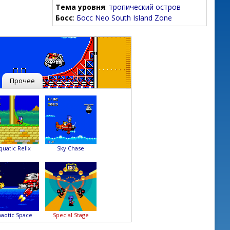
Тема уровня
:
тропический остров
Босс
:
Босс Neo South Island Zone
Прочее
quatic Relix
Sky Chase
aotic Space
Special Stage