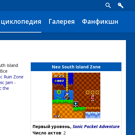
нциклопедия
Галерея
Фанфикшн
uth Island
Neo South Island Zone
 Все
ic Ruin Zone
nic Jam
-
c the
Первый уровень,
Sonic Pocket Adventure
Число актов
: 2