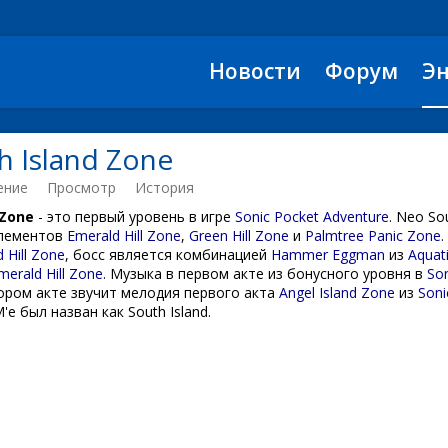
Новости
Форум
Э
h Island Zone
ение
Просмотр
История
 Zone
- это первый уровень в игре
Sonic Pocket Adventure
. Neo So
элементов
Emerald Hill Zone
,
Green Hill Zone
и
Palmtree Panic Zone
.
 Hill Zone
, босс является комбинацией
Hammer Eggman
из
Aquat
merald Hill Zone
. Музыка в первом акте из бонусного уровня в
So
тором акте звучит мелодия первого акта
Angel Island Zone
из
Soni
'е был назван как South Island.