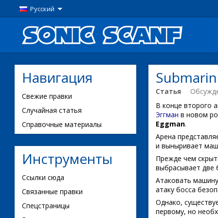
Русский
Навигация
Submarin
Статья
Обсужд
Свежие правки
В конце второго 
Случайная статья
Эггман
в новом ро
Eggman
.
Справочные материалы
Арена представляе
и выныривает маш
Инструменты
Прежде чем скрыт
выбрасывает две 
Ссылки сюда
Атаковать машину 
атаку босса безоп
Связанные правки
Однако, существу
Спецстраницы
первому, но необ