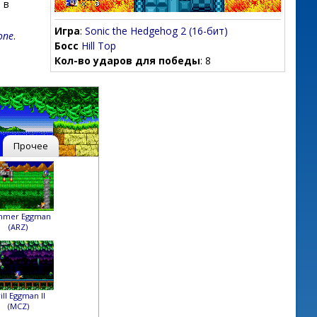
 в
Игра
:
Sonic the Hedgehog 2 (16-бит)
one
.
Босс
Hill Top
Кол-во ударов для победы
: 8
Прочее
mmer Eggman
(ARZ)
ill Eggman II
(MCZ)