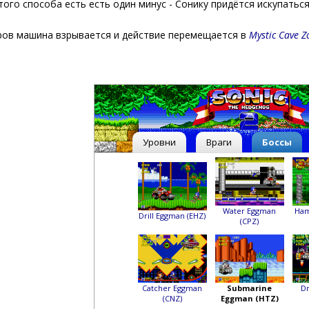
того способа есть есть один минус - Сонику придётся искупаться
ров машина взрывается и дейcтвие перемещается в
Mystic Cave Z
Уровни
Враги
Боссы
Water Eggman
Ha
Drill Eggman (EHZ)
(CPZ)
Catcher Eggman
Submarine
Dr
(CNZ)
Eggman (HTZ)