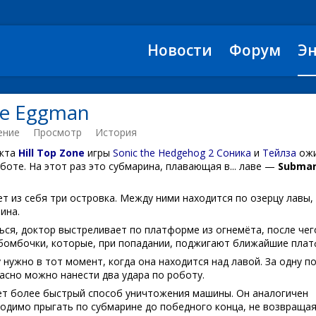
Новости
Форум
Э
e Eggman
ение
Просмотр
История
акта
Hill Top Zone
игры
Sonic the Hedgehog 2
Соника
и
Тейлза
ожи
боте. На этот раз это субмарина, плавающая в... лаве —
Submar
т из себя три островка. Между ними находится по озерцу лавы,
ина.
ься, доктор выстреливает по платформе из огнемёта, после чег
бомбочки, которые, при попадании, поджигают ближайшие пла
нужно в тот момент, когда она находится над лавой. За одну п
асно можно нанести два удара по роботу.
ет более быстрый способ уничтожения машины. Он аналогичен
ходимо прыгать по субмарине до победного конца, не возвращая