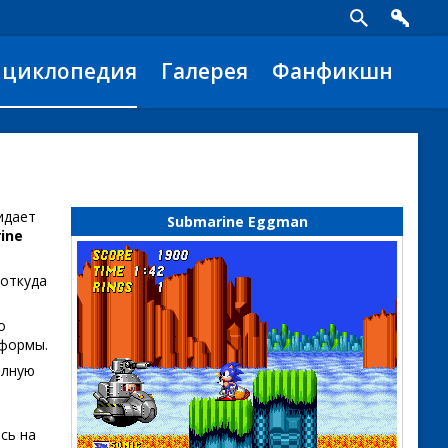
нциклопедия
Галерея
Фанфикшн
дает
Submarine Eggman
ine
 откуда
о
тформы.
олную
сь на