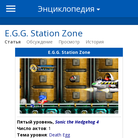
Энциклопедия
E.G.G. Station Zone
Статья
Обсуждение
Просмотр
История
E.G.G. Station Zone
Пятый уровень,
Sonic the Hedgehog 4
Число актов
: 1
Тема уровня
:
Death Egg