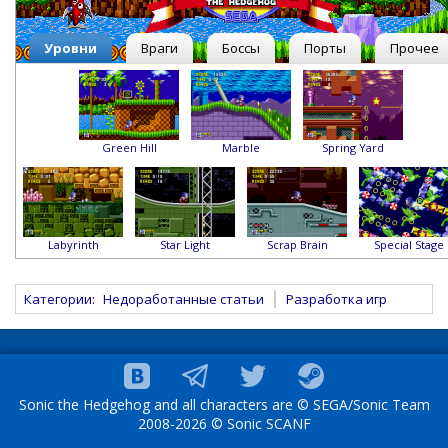
Уровни
Враги
Боссы
Порты
Прочее
Green Hill
Marble
Spring Yard
Labyrinth
Star Light
Scrap Brain
Special Stage
Категории
:
Недоработанные статьи
Разработка игр
Sonic the Hedgehog and all characters are © SEGA/Sonic Team
2008-2026 © Sonic SCANF