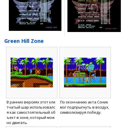
Green Hill Zone
В ранних версиях этот кле
По окончанию акта Соник
тчатый шар использовалс
мог подпрыгнуть в воздух,
я как самостоятельный об
символизируя победу.
ъект в зоне, который мож
но двигать.