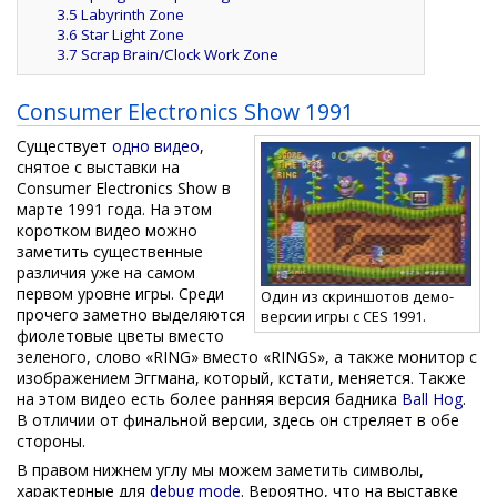
3.5
Labyrinth Zone
3.6
Star Light Zone
3.7
Scrap Brain/Clock Work Zone
Consumer Electronics Show 1991
Существует
одно видео
,
снятое с выставки на
Consumer Electronics Show в
марте 1991 года. На этом
коротком видео можно
заметить существенные
различия уже на самом
первом уровне игры. Среди
Один из скриншотов демо-
прочего заметно выделяются
версии игры с CES 1991.
фиолетовые цветы вместо
зеленого, слово «RING» вместо «RINGS», а также монитор с
изображением Эггмана, который, кстати, меняется. Также
на этом видео есть более ранняя версия бадника
Ball Hog
.
В отличии от финальной версии, здесь он стреляет в обе
стороны.
В правом нижнем углу мы можем заметить символы,
характерные для
debug mode
. Вероятно, что на выставке