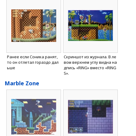
Ранее если Соника ранят,
Скриншот из журнала. В ле
то он отлетал гораздо дал
вом верхнем углу видна на
ьше
дпись «RING» вместо «RING
S».
Marble Zone