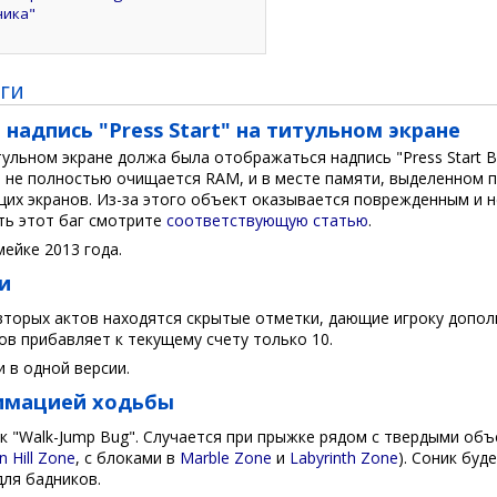
ника"
ги
 надпись "Press Start" на титульном экране
тульном экране должа была отображаться надпись "Press Start B
 не полностью очищается RAM, и в месте памяти, выделенном по
щих экранов. Из-за этого объект оказывается поврежденным и 
ть этот баг смотрите
соответствующую статью
.
ейке 2013 года.
и
вторых актов находятся скрытые отметки, дающие игроку допол
ов прибавляет к текущему счету только 10.
 в одной версии.
имацией ходьбы
к "Walk-Jump Bug". Случается при прыжке рядом с твердыми объ
n Hill Zone
, с блоками в
Marble Zone
и
Labyrinth Zone
). Соник бу
для бадников.