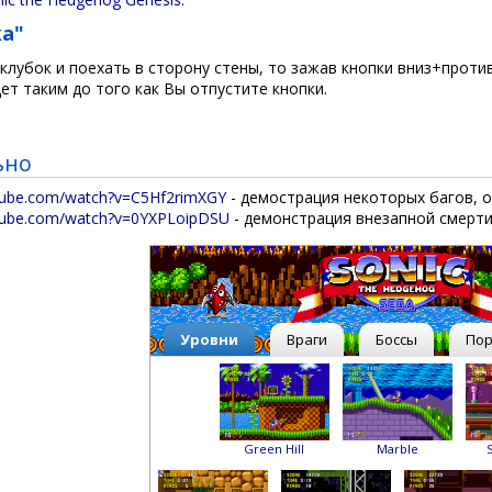
ка"
 клубок и поехать в сторону стены, то зажав кнопки вниз+про
дет таким до того как Вы отпустите кнопки.
ьно
tube.com/watch?v=C5Hf2rimXGY
- демострация некоторых багов, 
tube.com/watch?v=0YXPLoipDSU
- демонстрация внезапной смерти в
Уровни
Враги
Боссы
По
Green Hill
Marble