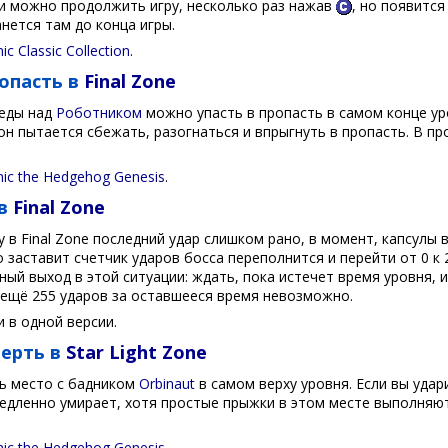
и можно продолжить игру, несколько раз нажав
, но появитс
нется там до конца игры.
ic Classic Collection
.
опасть в
Final Zone
еды над
Роботником
можно упасть в пропасть в самом конце ур
он пытается сбежать, разогнаться и впрыгнуть в пропасть. В п
nic the Hedgehog Genesis
.
 в
Final Zone
у в Final Zone последний удар слишком рано, в момент, капсул
о заставит счетчик ударов босса переполнится и перейти от 0 к
ный выход в этой ситуации: ждать, пока истечет время уровня, и
 ещё 255 ударов за оставшееся время невозможно.
 в одной версии.
мерть в
Star Light Zone
ть место с бадником
Orbinaut
в самом верху уровня. Если вы удар
медленно умирает, хотя простые прыжки в этом месте выполняют
nic the Hedgehog Genesis
.