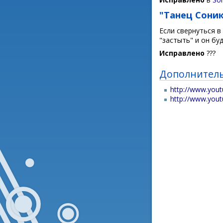
"Танец Сони
Если свернуться в
"застыть" и он бу
Исправлено
???
Дополнител
http://www.you
http://www.you