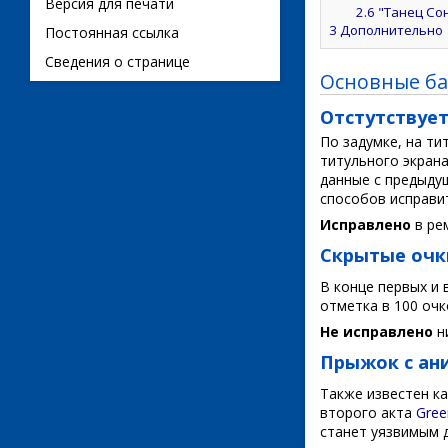
Версия для печати
2.6
"Танец Со
3
Дополнительно
Постоянная ссылка
Сведения о странице
Основные ба
Отстутствует
По задумке, на ти
титульного экрана
данные с предыду
способов исправи
Исправлено
в рем
Скрытые очк
В конце первых и 
отметка в 100 очк
Не исправлено
ни
Прыжок с ан
Также известен ка
второго акта
Gree
станет уязвимым 