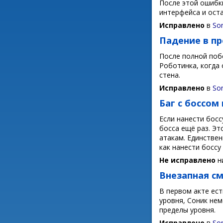
После этой ошибк
интерфейса и оста
Исправлено
в
Son
Падение в пр
После полной поб
Роботинка, когда 
стена.
Исправлено
в
So
Баг с боссом
Если нанести босс
босса ещё раз. Эт
атакам. Единствен
как нанести боссу
Не исправлено
ни
Внезапная с
В первом акте ес
уровня, Соник не
пределы уровня.
Исправлено
в
So