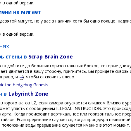
 в одной версии.
мени не мигает
 девятой минуте, но у вас в наличии хотя бы одно кольцо, надпи
 в одной версии.
нях
зь стены в
Scrap Brain Zone
кта дойтите до больших горизонтальных блоков, которые движут
ает двигается в вашу сторону, пригнитесь. Вы пройдете сквозь 
вправо, и
, чтобы отскочить влево.
nic the Hedgehog Genesis
.
ы в
Labyrinth Zone
 второго актов LZ, если камера опускается слишком близко к ур
ожет упасть с сообщением ILLEGAL INSTRUCTION. Это происходи
s арта. Когда происходит вертикальное или горизонтальное пре
тайлов. Если прерывание случается, когда процедура первичной
 положении воды прерывание случается именно в этот момент.