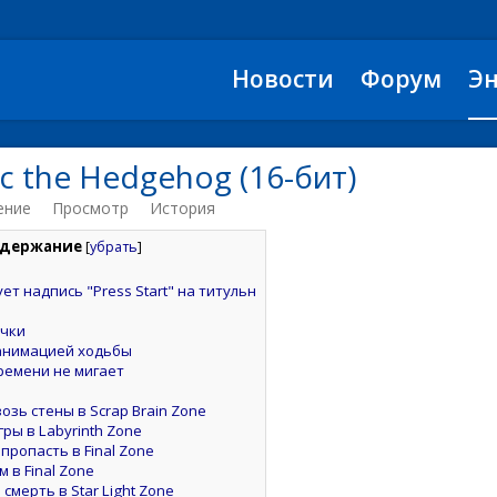
Новости
Форум
Э
c the Hedgehog (16-бит)
ение
Просмотр
История
держание
[
убрать
]
ет надпись "Press Start" на титульн
чки
анимацией ходьбы
ремени не мигает
озь стены в Scrap Brain Zone
ры в Labyrinth Zone
пропасть в Final Zone
м в Final Zone
смерть в Star Light Zone