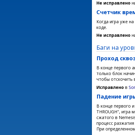
Не исправлено
ни
Счетчик вре
Когда игра уже на
коде.
Не исправлено
ни
Баги на уров
Проход скво
В конце первого а
только блок начин
чтобы отскочить 
Исправлено
в
So
Падение игр
В конце первого и
THROUGH", игра м
сжатого в Nemesi
процесс разжатия 
При определенном