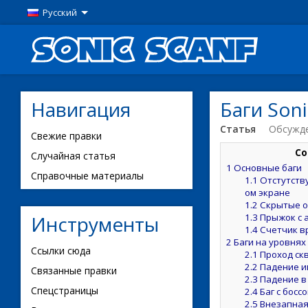
Русский
Навигация
Баги Soni
Статья
Обсужд
Свежие правки
Со
Случайная статья
1
Основные баги
Справочные материалы
1.1
Отстутству
ом экране
1.2
Скрытые о
1.3
Прыжок с 
Инструменты
1.4
Счетчик в
2
Баги на уровнях
Ссылки сюда
2.1
Проход скв
2.2
Падение иг
Связанные правки
2.3
Падение в 
Спецстраницы
2.4
Баг с боссо
2.5
Внезапная 