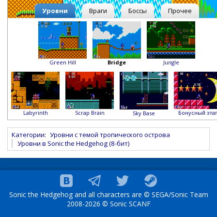
Уровни
Враги
Боссы
Прочее
Green Hill
Bridge
Jungle
Labyrinth
Scrap Brain
Бонусный эта
Sky Base
Категории
:
Уровни с темой тропического острова
Уровни в Sonic the Hedgehog (8-бит)
Sonic the Hedgehog and all characters are © SEGA/Sonic Team
2008-2026 © Sonic SCANF