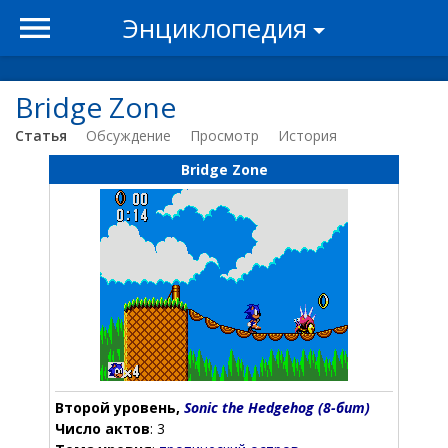
Энциклопедия
Bridge Zone
Статья
Обсуждение
Просмотр
История
Bridge Zone
Второй уровень,
Sonic the Hedgehog (8-бит)
Число актов
: 3