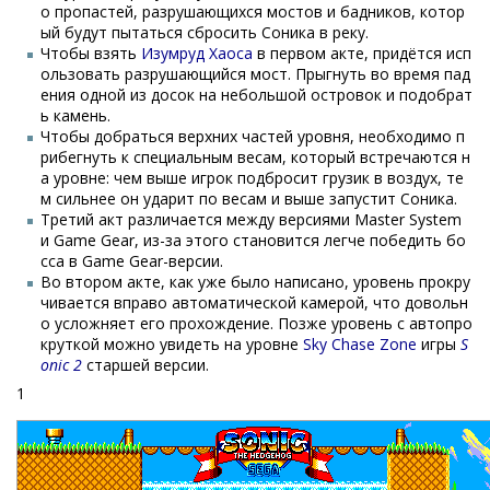
о пропастей, разрушающихся мостов и бадников, котор
ый будут пытаться сбросить Соника в реку.
Чтобы взять
Изумруд Хаоса
в первом акте, придётся исп
ользовать разрушающийся мост. Прыгнуть во время пад
ения одной из досок на небольшой островок и подобрат
ь камень.
Чтобы добраться верхних частей уровня, необходимо п
рибегнуть к специальным весам, который встречаются н
а уровне: чем выше игрок подбросит грузик в воздух, те
м сильнее он ударит по весам и выше запустит Соника.
Третий акт различается между версиями Master System
и Game Gear, из-за этого становится легче победить бо
сса в Game Gear-версии.
Во втором акте, как уже было написано, уровень прокру
чивается вправо автоматической камерой, что довольн
о усложняет его прохождение. Позже уровень с автопро
круткой можно увидеть на уровне
Sky Chase Zone
игры
S
onic 2
старшей версии.
1