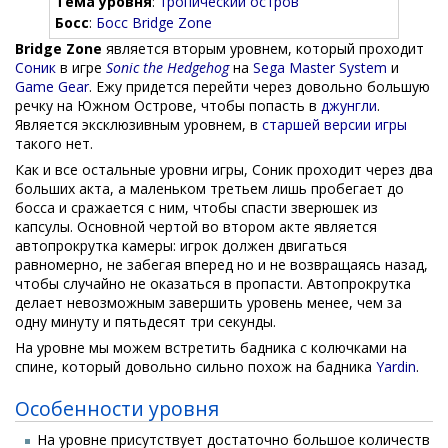
Тема уровня
:
тропический остров
Босс
:
Босс Bridge Zone
Bridge Zone
является вторым уровнем, который проходит
Соник
в игре
Sonic the Hedgehog
на
Sega Master System
и
Game Gear
. Ежу придется перейти через довольно большую
речку на Южном Острове, чтобы попасть в
джунгли
.
Является эксклюзивным уровнем, в
старшей версии игры
такого нет.
Как и все остальные уровни игры, Соник проходит через два
больших акта, а маленьком третьем лишь пробегает до
босса и сражается с ним, чтобы спасти зверюшек из
капсулы. Основной чертой во втором акте является
автопрокрутка камеры: игрок должен двигаться
равномерно, не забегая вперед но и не возвращаясь назад,
чтобы случайно не оказаться в пропасти. Автопрокрутка
делает невозможным завершить уровень менее, чем за
одну минуту и пятьдесят три секунды.
На уровне мы можем встретить бадника с колючками на
спине, который довольно сильно похож на бадника
Yardin
.
Особенности уровня
На уровне присутствует достаточно большое количеств