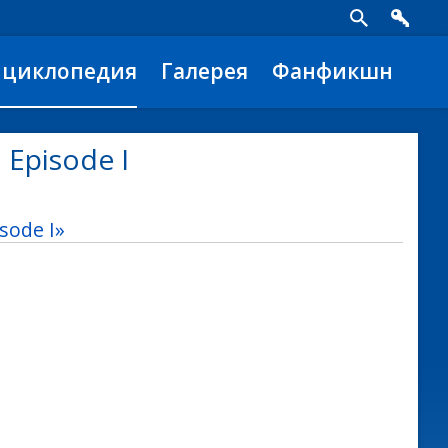
нциклопедия
Галерея
Фанфикшн
 Episode I
sode I»