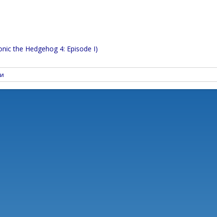
onic the Hedgehog 4: Episode I)
и