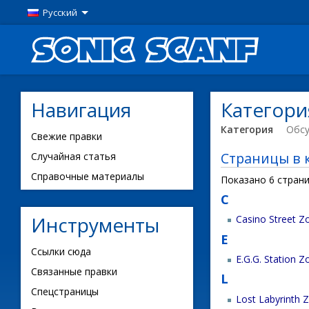
Русский
Навигация
Категория
Категория
Обс
Свежие правки
Страницы в к
Случайная статья
Справочные материалы
Показано 6 страни
C
Инструменты
Casino Street Z
E
Ссылки сюда
E.G.G. Station Z
Связанные правки
L
Спецстраницы
Lost Labyrinth 