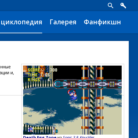
нциклопедия
Галерея
Фанфикшн
анные
ации и,
Death Egg Zone
из
Sonic 3 & Knuckles