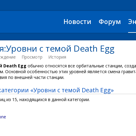
Новости
Форум
Э
я:Уровни с темой Death Egg
уждение
Просмотр
История
й Death Egg
обычно относятся все орбитальные станции, созд
м. Основной особенностью этих уровней является смена гравит
вия по внешней части станции.
категории «Уровни с темой Death Egg»
иц из 15, находящихся в данной категории.
one