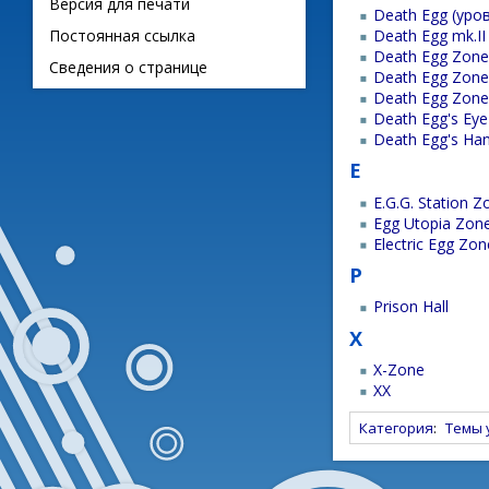
Версия для печати
Death Egg (уров
Death Egg mk.II
Постоянная ссылка
Death Egg Zon
Сведения о странице
Death Egg Zone
Death Egg Zone
Death Egg's Eye
Death Egg's Ha
E
E.G.G. Station Z
Egg Utopia Zon
Electric Egg Zon
P
Prison Hall
X
X-Zone
XX
Категория
:
Темы 