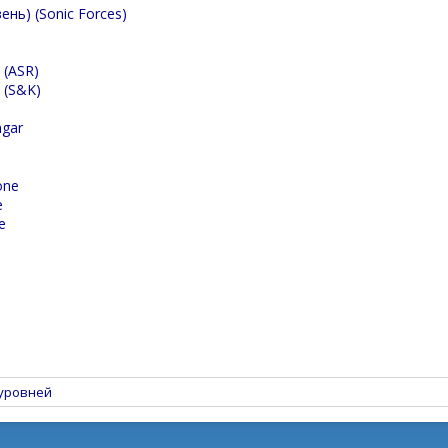
ень) (Sonic Forces)
e
 (ASR)
 (S&K)
ngar
one
e
e
уровней