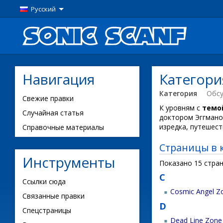
Русский
Навигация
Категори
Категория
Обс
Свежие правки
К уровням с
темо
Случайная статья
доктором Эггмано
изредка, путешест
Справочные материалы
Страницы в 
Инструменты
Показано 15 стран
C
Ссылки сюда
Cosmic Angel Z
Связанные правки
D
Спецстраницы
Dead Line Zone