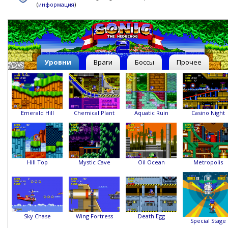
(
информация
)
Уровни
Враги
Боссы
Прочее
Emerald Hill
Chemical Plant
Aquatic Ruin
Casino Night
Hill Top
Mystic Cave
Oil Ocean
Metropolis
Sky Chase
Wing Fortress
Death Egg
Special Stage