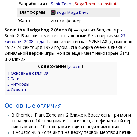
Разработчик
Sonic Team
,
Sega Technical Institute
Платформы
Sega Mega Drive
Жанр
2D-платформер
Sonic the Hedgehog 2 (бета 8)
— один из билдов игры
Sonic 2. Был слит вместе с остальными бета-версиями
23
февраля 2008 года
. Также известен как S2BETA8. Датирован
19:27 24 сентября 1992 годом. Эта сборка очень близка к
финальной версии игры, но все еще имеет некоторые баги
и отличия.
Содержание
[
убрать
]
1
Основные отличия
2
Баги
3
Чит-коды
4
Скачать
Основные отличия
В Chemical Plant Zone акт 2 ближе к боссу есть три мони
тора: два с 10 кольцами и 1 с жизнью, а в финальной вер
сии там два с 10 кольцами и один с неуязвимостью.
В Aquatic Ruin Zone акт 1 на верху первой мертвой петли