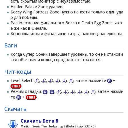
есть скрытый монитор с неуязвимостью.
Hidden Palace Zone удален.
Боссу Wing Fortress Zone нужно нанести только один уда
р для победы.
Расположение финального босса в Death Egg Zone тако
е же как в финале.
Концовка игры и финальные титры, наконец, завершены.
Баги
Когда Супер Соник завершает уровень, то он не станови
тся обычным и кольца продолжают тратится.
Чит-коды
Level Select:
,
,
,
,
,
, затем нажмите
+
.
Режим отладки:
,
,
,
,
,
,
,
, затем нажми
те
+
.
Скачать
Скачать Бета 8
Файл:
Sonic The Hedgehog 2 (Beta 8).zip (732 KБ)