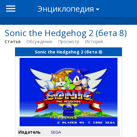
Энциклопедия
Sonic the Hedgehog 2 (бета 8)
Статья
Обсуждение
Просмотр
История
Sonic the Hedgehog 2 (бета 8)
Издатель
SEGA