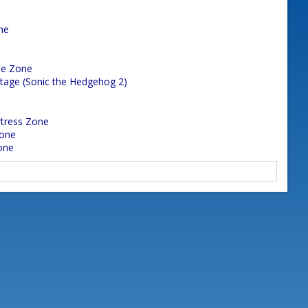
ne
se Zone
Stage (Sonic the Hedgehog 2)
tress Zone
Zone
one