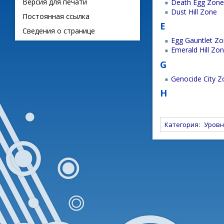
Версия для печати
Death Egg Zon
Dust Hill Zone
Постоянная ссылка
E
Сведения о странице
Egg Gauntlet Z
Emerald Hill Zo
G
Genocide City 
H
Категория
:
Уровн