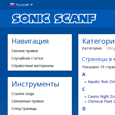
Русский
Навигация
Категори
Категория
Обс
Свежие правки
Страницы в к
Случайная статья
Справочные материалы
Показано 19 стран
A
Инструменты
Aquatic Ruin Zo
C
Ссылки сюда
Casino Night Z
Связанные правки
Chemical Plant
D
Спецстраницы