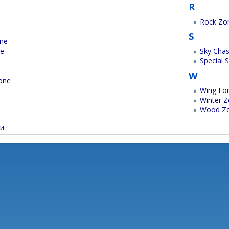
e
R
Rock Zo
S
one
ne
Sky Cha
Special 
W
Zone
Wing For
Winter 
Wood Z
и