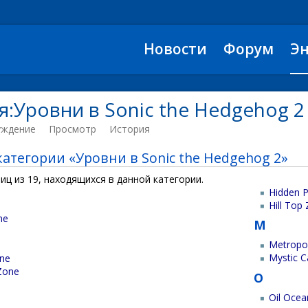
Новости
Форум
Э
я:Уровни в Sonic the Hedgehog 2
уждение
Просмотр
История
атегории «Уровни в Sonic the Hedgehog 2»
иц из 19, находящихся в данной категории.
Hidden P
Hill Top
ne
M
Metropo
Mystic 
one
 Zone
O
Oil Oce