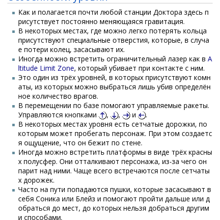
Как и полагается почти любой станции Доктора здесь п
рисутствует постоянно меняющаяся гравитация.
В некоторых местах, где можно легко потерять кольца
присутствуют специальные отверстия, которые, в случа
е потери колец, засасывают их.
Иногда можно встретить ограничительный лазер как в
A
ltitude Limit Zone
, который убивает при контакте с ним.
Это один из трёх уровней, в которых присутствуют комн
аты, из которых можно выбраться лишь убив определён
ное количество врагов.
В перемещении по базе помогают управляемые ракеты.
Управляются кнопками
,
,
и
.
В некоторых местах уровня есть сетчатые дорожки, по
которым может пробегать персонаж. При этом создаетс
я ощущение, что он бежит по стене.
Иногда можно встретить платформы в виде трёх красны
х полусфер. Они отталкивают персонажа, из-за чего он
парит над ними. Чаще всего встречаются после сетчаты
х дорожек.
Часто на пути попадаются пушки, которые засасывают в
себя Соника или Блейз и помогают пройти дальше или д
обраться до мест, до которых нельзя добраться другим
и способами.