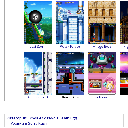
Leaf Storm
Water Palace
Mirage Road
Nig
Altitude Limit
Dead Line
Unknown
Категории
:
Уровни с темой Death Egg
Уровни в Sonic Rush