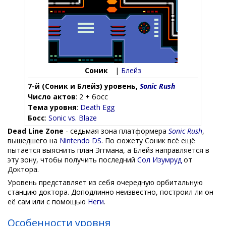
Соник
|
Блейз
7-й (Соник и Блейз) уровень,
Sonic Rush
Число актов
: 2 + босс
Тема уровня
:
Death Egg
Босс
:
Sonic vs. Blaze
Dead Line Zone
- седьмая зона платформера
Sonic Rush
,
вышедшего на
Nintendo DS
. По сюжету Соник всё ещё
пытается выяснить план Эггмана, а Блейз направляется в
эту зону, чтобы получить последний
Сол Изумруд
от
Доктора.
Уровень представляет из себя очередную орбитальную
станцию доктора. Доподлинно неизвестно, построил ли он
её сам или с помощью
Неги
.
Особенности уровня