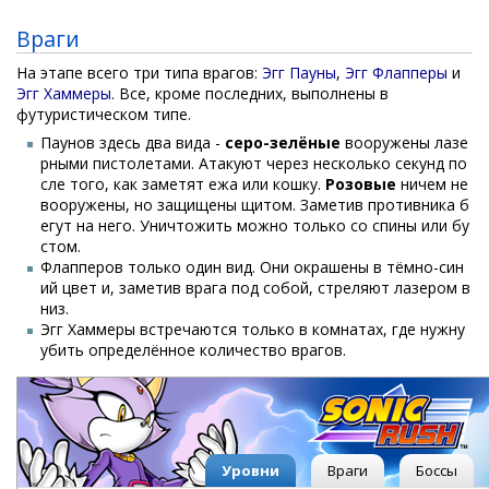
Враги
На этапе всего три типа врагов:
Эгг Пауны
,
Эгг Флапперы
и
Эгг Хаммеры
. Все, кроме последних, выполнены в
футуристическом типе.
Паунов здесь два вида -
серо-зелёные
вооружены лазе
рными пистолетами. Атакуют через несколько секунд по
сле того, как заметят ежа или кошку.
Розовые
ничем не
вооружены, но защищены щитом. Заметив противника б
егут на него. Уничтожить можно только со спины или бу
стом.
Флапперов только один вид. Они окрашены в тёмно-син
ий цвет и, заметив врага под собой, стреляют лазером в
низ.
Эгг Хаммеры встречаются только в комнатах, где нужну
убить определённое количество врагов.
Уровни
Враги
Боссы