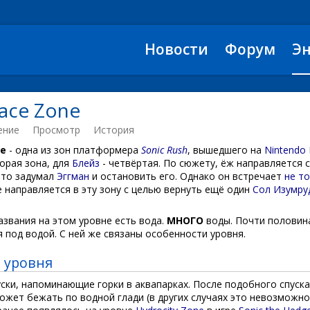
Новости
Форум
Э
lace Zone
ение
Просмотр
История
ne
- одна из зон платформера
Sonic Rush
, вышедшего на
Nintendo
орая зона, для
Блейз
- четвёртая. По сюжету, ёж направляется 
что задумал
Эггман
и остановить его. Однако он встречает
не т
же направляется в эту зону с целью вернуть ещё один
Сол Изумру
названия на этом уровне есть вода.
МНОГО
воды. Почти половин
 под водой. С ней же связаны особенности уровня.
 уровня
уски, напоминающие горки в аквапарках. После подобного спуска
ожет бежать по водной глади (в других случаях это невозможно