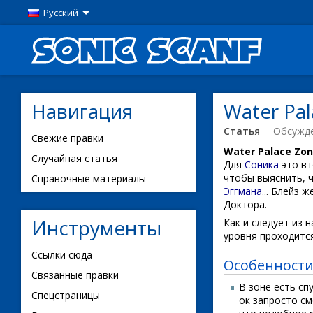
Русский
Навигация
Water Pa
Статья
Обсужд
Свежие правки
Water Palace Zo
Случайная статья
Для
Соника
это вт
чтобы выяснить, 
Справочные материалы
Эггмана
... Блейз 
Доктора.
Инструменты
Как и следует из 
уровня проходится
Ссылки сюда
Особенности
Связанные правки
В зоне есть сп
Спецстраницы
ок запросто см