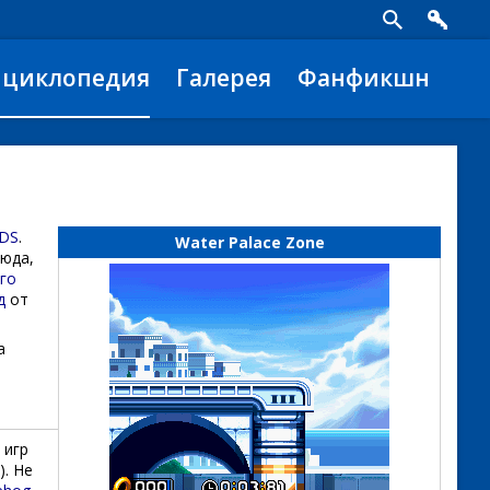
нциклопедия
Галерея
Фанфикшн
 DS
.
Water Palace Zone
сюда,
ого
д
от
а
 игр
). Не