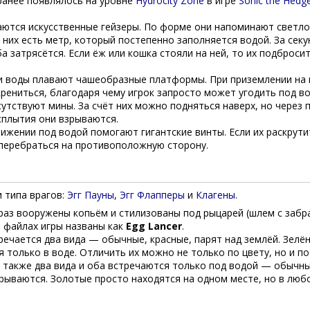
ранее появлялось на уровне
Hydrocity Zone
в игре
Sonic the Hedg
аются искусственные гейзеры. По форме они напоминают светло
 них есть метр, который постепенно заполняется водой. За секу
а затрясётся. Если ёж или кошка стояли на ней, то их подброси
и воды плавают чашеобразные платформы. При приземлении на 
рениться, благодаря чему игрок запросто может угодить под во
утствуют мины. За счёт них можно подняться наверх, но через 
сплытия они взрываются.
ижении под водой помогают гигантские винты. Если их раскрути
 перебраться на противоположную сторону.
и типа врагов:
Эгг Пауны
,
Эгг Флапперы
и
Клагены
.
 раз вооружены копьём и стилизованы под рыцарей (шлем с заб
В файлах игры названы как
Egg Lancer
.
ечается два вида — обычные, красные, парят над землёй. Зелё
 только в воде. Отличить их можно не только по цвету, но и п
ь также два вида и оба встречаются только под водой — обычн
рываются. Золотые просто находятся на одном месте, но в люб