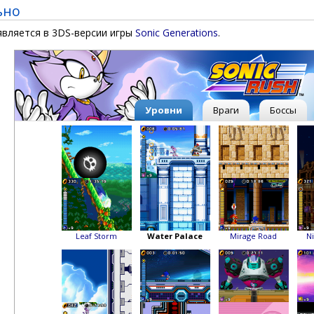
ьно
вляется в 3DS-версии игры
Sonic Generations
.
Уровни
Враги
Боссы
Leaf Storm
Water Palace
Mirage Road
Ni