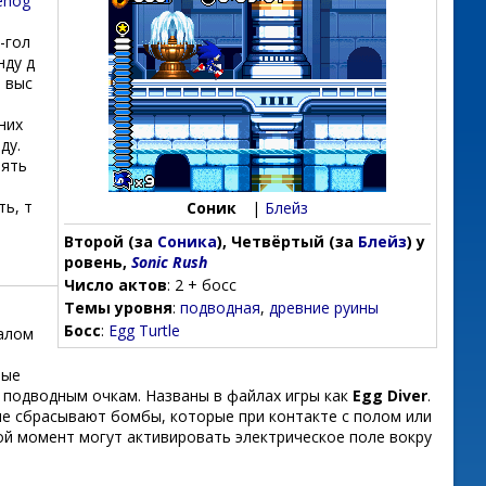
ehog
-гол
нду д
т выс
них
ду.
пять
ть, т
Соник
|
Блейз
Второй (за
Соника
), Четвёртый (за
Блейз
) у
ровень,
Sonic Rush
Число актов
: 2 + босс
Темы уровня
:
подводная
,
древние руины
Босс
:
Egg Turtle
ралом
ные
о подводным очкам. Названы в файлах игры как
Egg Diver
.
ые сбрасывают бомбы, которые при контакте с полом или
ой момент могут активировать электрическое поле вокру