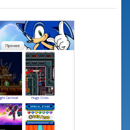
Прочее
ght Carnival
Huge Crisis