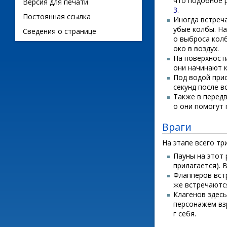
что подобное 
Версия для печати
3
.
Постоянная ссылка
Иногда встреч
убые колбы. На
Сведения о странице
о выброса колб
око в воздух.
На поверхност
они начинают к
Под водой прис
секунд после в
Также в передв
о они помогут
Враги
На этапе всего тр
Пауны на этот
прилагается). 
Флапперов встр
же встречаются
Клагенов здес
персонажем вз
г себя.