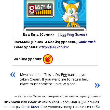
Egg King (Соник)
|
Egg King (Блейз)
Восьмой (Соник и Блейз) уровень,
Sonic Rush
Тема уровня
:
открытый космос
Иконка уровня
:
«
Mwa ha ha ha. This is Dr. Eggman! I have
taken Cream. If you want me to return her...
»
Blaze must come to Point W alone!
—Из письма Эггмана, которое упоминается перед уровнем
Unknown
или
Point W
или
F-Zone
- восьмая и финальная
зона игры
Sonic Rush
. Сам уровень представляет из себя