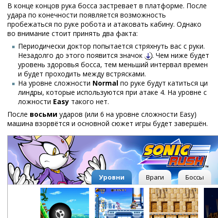
В конце концов рука босса застревает в платформе. После
удара по конечности появляется возможность
пробежаться по руке робота и атаковать кабину. Однако
во внимание стоит принять два факта:
Периодически доктор попытается стряхнуть вас с руки.
Незадолго до этого появится значок
. Чем ниже будет
уровень здоровья босса, тем меньший интервал времен
и будет проходить между встрясками.
На уровне сложности
Normal
по руке будут катиться ци
линдры, которые используются при атаке 4. На уровне с
ложности
Easy
такого нет.
После
восьми
ударов (или 6 на уровне сложности Easy)
машина взорвётся и основной сюжет игры будет завершён.
Уровни
Враги
Боссы