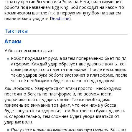
схватку против Эггмана или Эггмана Неги, пилотирующих
робота под названием Egg King. Бой проходит на каком-то
космическом шаттле (т.к. в первую минуту боя на заднем
плане можно увидеть
Dead Line
).
Тактика
Атаки
У босса несколько атак.
Робот поднимает руки, а затем попеременно бьёт по пл
атформе. Каждый удар образует две ударные волны, кот
орые расходятся от места попадания. После нескольких
таких ударов рука робота застрянет в платформе, после
чего её необходимо будет извлечь оттуда ударом.
Как избежать.
Увернуться от атаки просто - необходимо
постоянно бегать по платформе и, по возможности,
уворачиваться от ударных волн. Также необходимо
привлечь во внимание тот факт, что чем ниже у босса
будет опускаться здоровье, тем быстрее он будет ударять
и, следовательно, тем сложнее будет уворачиваться от
ударных волн.
При успехе атака вызывает мгновенную смерть.
Босс по