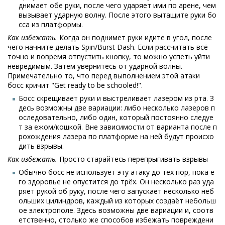
днимает обе руки, после чего ударяет ими по арене, чем
вызывает ударную волну. После этого вытащите руки бо
сса из платформы.
Как избежать.
Когда он поднимет руки идите в угол, после
чего начните делать Spin/Burst Dash. Если рассчитать всё
точно и вовремя отпустить кнопку, то можно успеть уйти
невредимым. Затем увернитесь от ударной волны.
Примечательно то, что перед выполнением этой атаки
босс кричит "Get ready to be schooled!".
Босс скрещивает руки и выстреливает лазером из рта. З
десь возможны две вариации: либо несколько лазеров п
оследовательно, либо один, который постоянно следуе
т за ежом/кошкой. Вне зависимости от варианта после п
рохождения лазера по платформе на ней будут происхо
дить взрывы.
Как избежать.
Просто старайтесь перепрыгивать взрывы
Обычно босс не использует эту атаку до тех пор, пока е
го здоровье не опустится до трёх. Он несколько раз уда
ряет рукой об руку, после чего запускает несколько неб
ольших цилиндров, каждый из которых создаёт небольш
ое электрополе. Здесь возможны две вариации и, соотв
етственно, столько же способов избежать повреждени