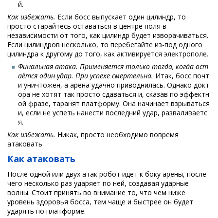
й.
Как избежать.
Если босс выпускает один цилиндр, то
просто старайтесь оставаться в центре поля в
независимости от того, как цилиндр будет изворачиваться.
Если цилиндров несколько, то перебегайте из-под одного
цилиндра к другому до того, как активируется электрополе.
Финальная атака. Применяется только тогда, когда ост
аётся один удар. При успехе смертельна.
Итак, босс почт
и уничтожен, а арена удачно приводнилась. Однако докт
ора не хотят так просто сдаваться и, сказав по эффектн
ой фразе, таранят платформу. Она начинает взрываться
и, если не успеть нанести последний удар, разваливаетс
я.
Как избежать.
Никак, просто необходимо вовремя
атаковать.
Как атаковать
После одной или двух атак робот идёт к боку арены, после
чего несколько раз ударяет по ней, создавая ударные
волны. Стоит принять во внимание то, что чем ниже
уровень здоровья босса, тем чаще и быстрее он будет
ударять по платформе.