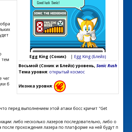
 обра
льких
удет
о
Egg King (Соник)
|
Egg King (Блейз)
, тем
Восьмой (Соник и Блейз) уровень,
Sonic Rush
Тема уровня
:
открытый космос
е чег
уки б
Иконка уровня
:
что перед выполнением этой атаки босс кричит "Get
иации: либо несколько лазеров последовательно, либо о
а после прохождения лазера по платформе на ней будут п