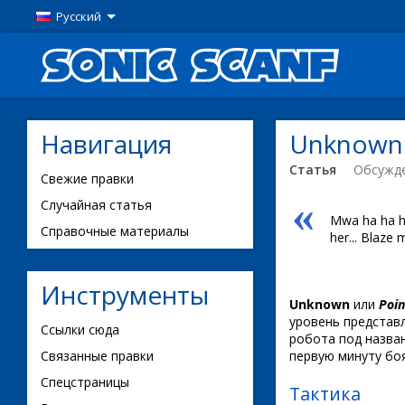
Русский
Навигация
Unknown
Статья
Обсужд
Свежие правки
«
Случайная статья
Mwa ha ha ha
Справочные материалы
her... Blaze
Инструменты
Unknown
или
Poi
уровень представл
Ссылки сюда
робота под назван
Связанные правки
первую минуту бо
Спецстраницы
Тактика