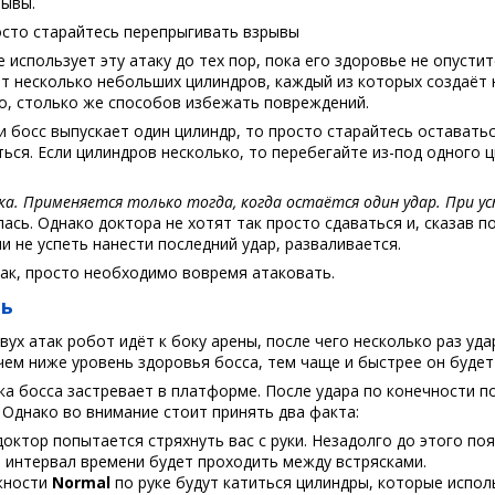
рывы.
сто старайтесь перепрыгивать взрывы
 использует эту атаку до тех пор, пока его здоровье не опуститс
ет несколько небольших цилиндров, каждый из которых создаёт
о, столько же способов избежать повреждений.
и босс выпускает один цилиндр, то просто старайтесь оставатьс
ься. Если цилиндров несколько, то перебегайте из-под одного ц
а. Применяется только тогда, когда остаётся один удар. При ус
ась. Однако доктора не хотят так просто сдаваться и, сказав 
ли не успеть нанести последний удар, разваливается.
ак, просто необходимо вовремя атаковать.
ть
вух атак робот идёт к боку арены, после чего несколько раз уд
чем ниже уровень здоровья босса, тем чаще и быстрее он будет
ука босса застревает в платформе. После удара по конечности 
 Однако во внимание стоит принять два факта:
октор попытается стряхнуть вас с руки. Незадолго до этого по
й интервал времени будет проходить между встрясками.
жности
Normal
по руке будут катиться цилиндры, которые испол