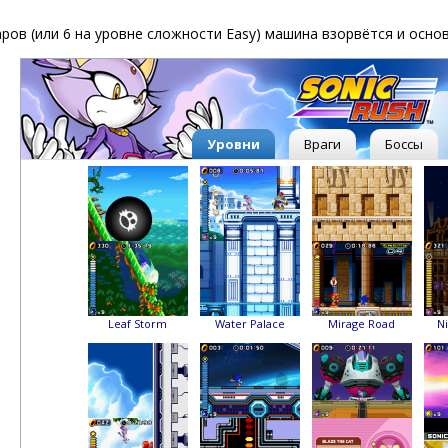
ров (или 6 на уровне сложности Easy) машина взорвётся и осно
Уровни
Враги
Боссы
Leaf Storm
Water Palace
Mirage Road
Ni