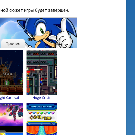
вной сюжет игры будет завершён.
Прочее
ght Carnival
Huge Crisis