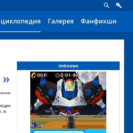
нциклопедия
Галерея
Фанфикшн
Unknown
»
ровнем
ующих
. в