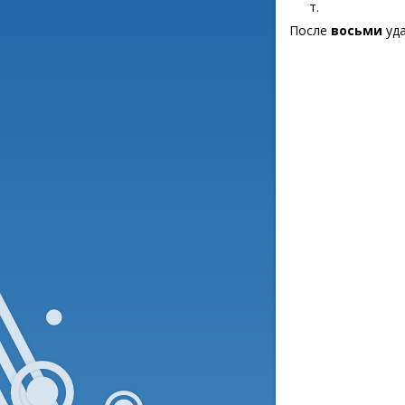
т.
После
восьми
уда