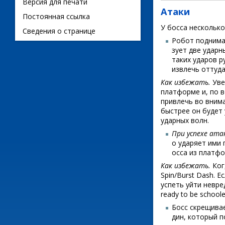
Версия для печати
Атаки
Постоянная ссылка
У босса несколько
Сведения о странице
Робот поднима
зует две ударн
таких ударов р
извлечь оттуда
Как избежать.
Уве
платформе и, по 
привлечь во внима
быстрее он будет 
ударных волн.
При успехе ат
о ударяет ими 
осса из платф
Как избежать.
Ког
Spin/Burst Dash. 
успеть уйти невре
ready to be schoole
Босс скрещивае
дин, который п