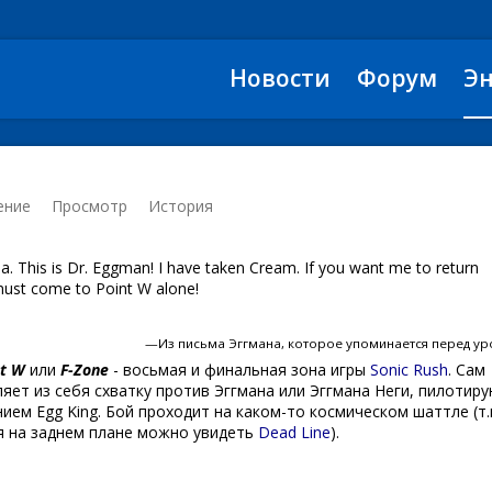
Новости
Форум
Э
ение
Просмотр
История
. This is Dr. Eggman! I have taken Cream. If you want me to return
 must come to Point W alone!
—Из письма Эггмана, которое упоминается перед у
nt W
или
F-Zone
- восьмая и финальная зона игры
Sonic Rush
. Сам
яет из себя схватку против Эггмана или Эггмана Неги, пилотир
ием Egg King. Бой проходит на каком-то космическом шаттле (т.к
я на заднем плане можно увидеть
Dead Line
).