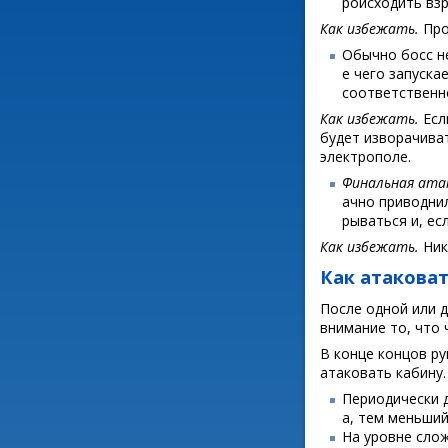
роисходить вз
Как избежать.
Про
Обычно босс не
е чего запуска
соответственн
Как избежать.
Есл
будет изворачиват
электрополе.
Финальная атак
ачно приводнил
рываться и, ес
Как избежать.
Ник
Как атакова
После одной или д
внимание то, что 
В конце концов р
атаковать кабину.
Периодически д
а, тем меньши
На уровне сло