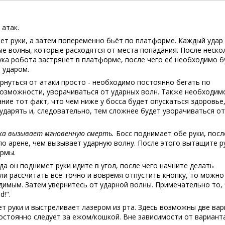
 атак.
ет руки, а затем попеременно бьёт по платформе. Каждый удар
ые волны, которые расходятся от места попадания. После неско
ука робота застрянет в платформе, после чего её необходимо б
 ударом.
рнуться от атаки просто - необходимо постоянно бегать по
возможности, уворачиваться от ударных волн. Также необходим
ние тот факт, что чем ниже у босса будет опускаться здоровье
ударять и, следовательно, тем сложнее будет уворачиваться от
ака вызывает мгновенную смерть.
Босс поднимает обе руки, посл
по арене, чем вызывает ударную волну. После этого вытащите р
ормы.
да он поднимет руки идите в угол, после чего начните делать
Если рассчитать всё точно и вовремя отпустить кнопку, то можно
димым. Затем увернитесь от ударной волны. Примечательно то, 
d!".
т руки и выстреливает лазером из рта. Здесь возможны две вар
остоянно следует за ежом/кошкой. Вне зависимости от вариант