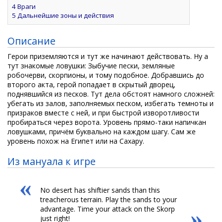
4
Враги
5
Дальнейшие зоны и действия
Описание
Герои приземляются и тут же начинают действовать. Ну а
тут знакомые ловушки: Зыбучие пески, земляные
робочерви, скорпионы, и тому подобное. Добравшись до
второго акта, герой попадает в скрытый дворец,
поднявшийся из песков. Тут дела обстоят намного сложней:
убегать из залов, заполняемых песком, избегать темноты и
призраков вместе с ней, и при быстрой изворотливости
пробираться через ворота. Уровень прямо-таки напичкан
ловушками, причём буквально на каждом шагу. Сам же
уровень похож на Египет или на Сахару.
Из мануала к игре
«
No desert has shiftier sands than this
treacherous terrain. Play the sands to your
advantage. Time your attack on the Skorp
»
just right!