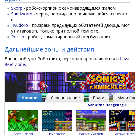
Skorp
- робо-скорпион с самонаводящимся жалом.
Sandworm
- червь, неожиданно появляющийся из песко
в.
Hyudoro
- призраки предыдущих обитателей дворца. Мог
ут атаковать только при полной темноте.
Rock'n
- робот, замаскированный под булыжник.
Дальнейшие зоны и действия
Вновь победив Роботника, персонаж проваливается в
Lava
Reef Zone
.
Уровни
Соревнование
Враги
Мини-бо
Sonic the Hedgehog 3
:
Angel Island
Hydrocity
Marble Garden
Carnival Nigh