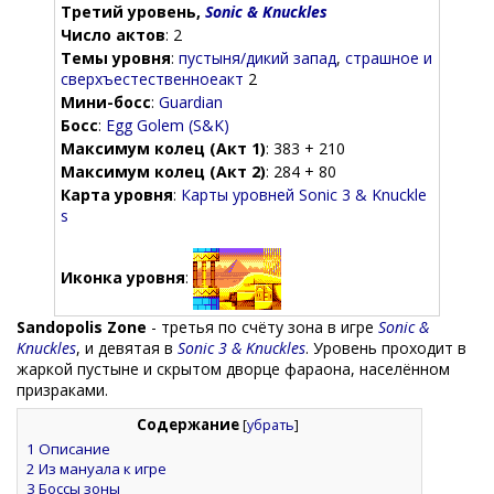
Третий уровень,
Sonic & Knuckles
Число актов
: 2
Темы уровня
:
пустыня/дикий запад
,
страшное и
сверхъестественноеакт
2
Мини-босс
:
Guardian
Босс
:
Egg Golem (S&K)
Максимум колец (Акт 1)
: 383 + 210
Максимум колец (Акт 2)
: 284 + 80
Карта уровня
:
Карты уровней Sonic 3 & Knuckle
s
Иконка уровня
:
Sandopolis Zone
- третья по счёту зона в игре
Sonic &
Knuckles
, и девятая в
Sonic 3 & Knuckles
. Уровень проходит в
жаркой пустыне и скрытом дворце фараона, населённом
призраками.
Содержание
[
убрать
]
1
Описание
2
Из мануала к игре
3
Боссы зоны