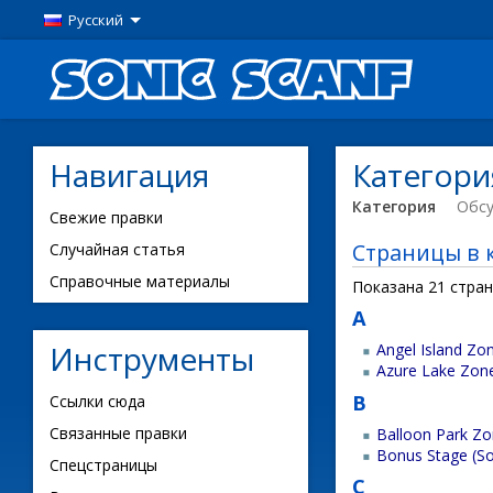
Русский
Навигация
Категория
Категория
Обс
Свежие правки
Страницы в к
Случайная статья
Справочные материалы
Показана 21 стран
A
Инструменты
Angel Island Zo
Azure Lake Zon
B
Ссылки сюда
Связанные правки
Balloon Park Z
Bonus Stage (So
Спецстраницы
C