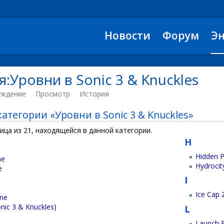
Новости
Форум
Э
:Уровни в Sonic 3 & Knuckles
уждение
Просмотр
История
атегории «Уровни в Sonic 3 & Knuckles»
ица из 21, находящейся в данной категории.
H
Hidden P
ne
Hydrocit
e
I
Ice Cap
one
nic 3 & Knuckles)
L
Launch 