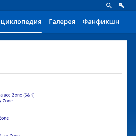
нциклопедия
Галерея
Фанфикшн
alace Zone (S&K)
y Zone
 Zone
Base Zone