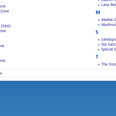
Lava Re
Zone
 Zone
M
Marble 
Mushroo
 (S&K)
Zone
S
Sandopo
Sky Sanc
one
Special 
T
Zone
The Do
и