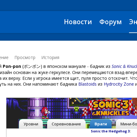
Новости
Форум
Э
ение
Просмотр
История
ый
Pon-pon
(ポンポン) в японском мануале - бадник из
Sonic & Knuc
 дизайн основан на жуке-геркулесе. Они перемещаются взад-впе
а их верху. Если у игрока имеется щит, пуля просто отскочит. Ч
уть на них. Они напоминают бадника
Blastoids
из
Hydrocity Zone
и
Уровни
Соревнование
Враги
Мини-бо
Sonic the Hedgehog 3
: