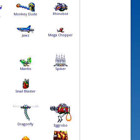
Rhinobot
Monkey Dude
.
Mega Chopper
Jawz
Mantis
Spiker
Snail Blaster
Dragonfly
Eggrobo