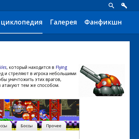
нциклопедия
Галерея
Фанфикшн
kles
, который находится в
Flying
ред и стреляют в игрока небольшими
тобы уничтожить этих врагов,
 атакуют тем же способом.
ссы
Боссы
Прочее