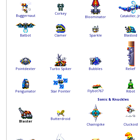
Corkey
Buggernaut
Catakiller, Jr
Bloominator
Batbot
Clamer
Sparkle
Blastoid
Pointdexter
Turbo Spiker
Bubbles
Relief
Flybot767
Penguinator
Star Pointer
Ribot
Sonic & Knuckles
Butterdroid
Blaster
Chainspike
Cluckoid