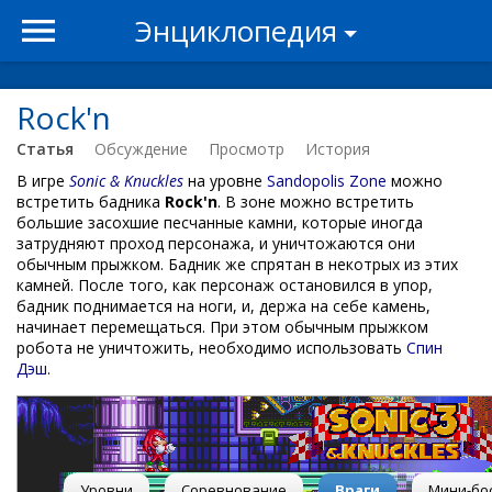
Энциклопедия
Rock'n
Статья
Обсуждение
Просмотр
История
В игре
Sonic & Knuckles
на уровне
Sandopolis Zone
можно
встретить бадника
Rock'n
. В зоне можно встретить
большие засохшие песчанные камни, которые иногда
затрудняют проход персонажа, и уничтожаются они
обычным прыжком. Бадник же спрятан в некотрых из этих
камней. После того, как персонаж остановился в упор,
бадник поднимается на ноги, и, держа на себе камень,
начинает перемещаться. При этом обычным прыжком
робота не уничтожить, необходимо использовать
Спин
Дэш
.
Уровни
Соревнование
Враги
Мини-бо