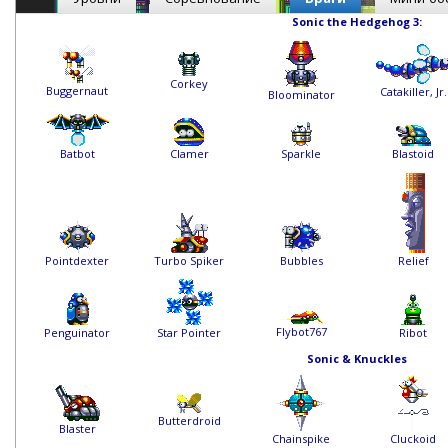
Sonic the Hedgehog 3
:
Corkey
Buggernaut
Catakiller, Jr.
Bloominator
Batbot
Clamer
Sparkle
Blastoid
Pointdexter
Turbo Spiker
Bubbles
Relief
Flybot767
Penguinator
Star Pointer
Ribot
Sonic & Knuckles
Butterdroid
Blaster
Chainspike
Cluckoid