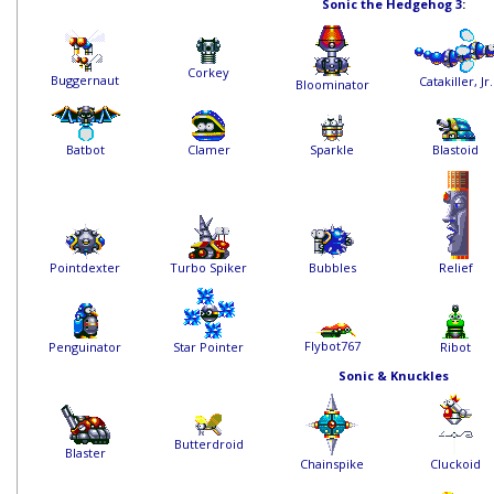
Sonic the Hedgehog 3
:
Corkey
Buggernaut
Catakiller, Jr.
Bloominator
Batbot
Clamer
Sparkle
Blastoid
Pointdexter
Turbo Spiker
Bubbles
Relief
Flybot767
Penguinator
Star Pointer
Ribot
Sonic & Knuckles
Butterdroid
Blaster
Chainspike
Cluckoid