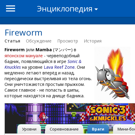
Энциклопедия
Fireworm
Статья
Обсуждение
Просмотр
История
Fireworm
(или
Mamba
(マンバー) в
японском мануале
- червеподобный
бадник, появляющийся в игре
Sonic &
Knuckles
на уровне
Lava Reef Zone
. Они
медленно летают вперёд и назад,
переодически выстреливая из тела огонь.
Они уничтожаются простым прыжком.
Самое главное - не попасть в шипы,
которые находятся на днище бадника.
Уровни
Соревнование
Враги
Мини-бо