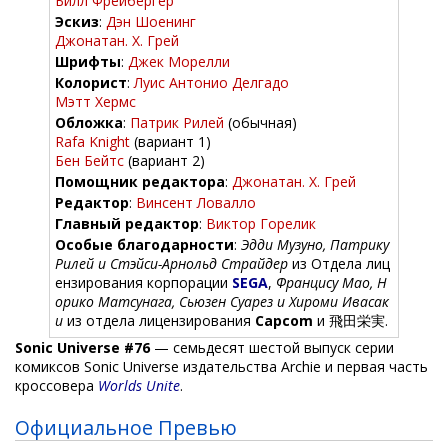
Билл Фрейбергер
Эскиз
:
Дэн Шоенинг
Джонатан. Х. Грей
Шрифты
:
Джек Морелли
Колорист
:
Луис Антонио Делгадо
Мэтт Хермс
Обложка
:
Патрик Рилей
(обычная)
Rafa Knight
(вариант 1)
Бен Бейтс
(вариант 2)
Помощник редактора
:
Джонатан. Х. Грей
Редактор
:
Винсент Ловалло
Главный редактор
:
Виктор Горелик
Особые благодарности
:
Эдди Музуно, Патрику
Рилей и Стэйси-Арнольд Страйдер
из Отдела лиц
ензирования корпорации
SEGA
,
Францису Мао, Н
орико Матсунага, Сьюзен Суарез и Хироми Ивасак
и
из отдела лицензирования
Capcom
и 飛田栄実.
Sonic Universe #76
— семьдесят шестой выпуск серии
комиксов Sonic Universe издательства Archie и первая часть
кроссовера
Worlds Unite
.
Официальное Превью