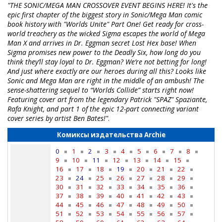
"THE SONIC/MEGA MAN CROSSOVER EVENT BEGINS HERE! It's the
epic first chapter of the biggest story in Sonic/Mega Man comic
book history with "Worlds Unite" Part One! Get ready for cross-
world treachery as the wicked Sigma escapes the world of Mega
Man X and arrives in Dr. Eggman secret Lost Hex base! When
Sigma promises new power to the Deadly Six, how long do you
think they’ll stay loyal to Dr. Eggman? We’re not betting for long!
And just where exactly are our heroes during all this? Looks like
Sonic and Mega Man are right in the middle of an ambush! The
sense-shattering sequel to “Worlds Collide” starts right now!
Featuring cover art from the legendary Patrick "SPAZ" Spaziante,
Rafa Knight, and part 1 of the epic 12-part connecting variant
cover series by artist Ben Bates!"
.
Комиксы издательства Archie
0
1
2
3
4
5
6
7
8
9
10
11
12
13
14
15
16
17
18
19
20
21
22
23
24
25
26
27
28
29
30
31
32
33
34
35
36
37
38
39
40
41
42
43
44
45
46
47
48
49
50
51
52
53
54
55
56
57