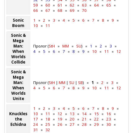
59
60
61
62
63
64
65
66
67
68
69
70
Sonic
1
2
3
4
5
6
7
8
9
Boom
10
11
Sonic &
Mega
Man:
Пролог (
StH
MM
SU
)
1
2
3
When
4
5
6
7
8
9
10
11
12
Worlds
Collide
Sonic &
Mega
Man:
Пролог (
StH
|
MM
|
SU
|
SB
)
1
2
3
When
4
5
6
7
8
9
10
11
12
Worlds
Unite
1
2
3
4
5
6
7
8
9
Knuckles
10
11
12
13
14
15
16
the
17
18
19
20
21
22
23
Echidna
24
25
26
27
28
29
30
31
32