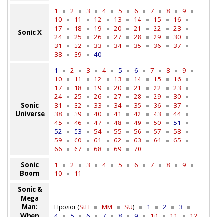
1
2
3
4
5
6
7
8
9
10
11
12
13
14
15
16
17
18
19
20
21
22
23
Sonic X
24
25
26
27
28
29
30
31
32
33
34
35
36
37
38
39
40
1
2
3
4
5
6
7
8
9
10
11
12
13
14
15
16
17
18
19
20
21
22
23
24
25
26
27
28
29
30
Sonic
31
32
33
34
35
36
37
Universe
38
39
40
41
42
43
44
45
46
47
48
49
50
51
52
53
54
55
56
57
58
59
60
61
62
63
64
65
66
67
68
69
70
Sonic
1
2
3
4
5
6
7
8
9
Boom
10
11
Sonic &
Mega
Man:
Пролог (
StH
MM
SU
)
1
2
3
When
4
5
6
7
8
9
10
11
12