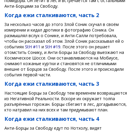
помидоры. Он летит в лес и встречается там с остальными
Анти-Борцами за Свободу.
Когда ежи сталкиваются, часть 2
За несколько часов до этого Злой Соник скучал в своём
измерении и кидал дротики в фотографию Соника. Он
размышлял вслух о Сонике, и Анти-Салли потребовала,
чтобы он рассказал об этом. Злой Соник рассказывал ей о
событиях
StH #11
и
StH #19
. После этого он решает
отомстить Сонику, и Анти-Борцы за Свободу выезжают на
Космическое Шоссе. Они останавливаются на Мобиусе,
снимают кожаные куртки и становятся не отличимыми
внешне от Борцов за Свободу. После этого и происходили
события первой части.
Когда ежи сталкиваются, часть 3
Настоящие Борцы за Свободу тем временем возвращаются
из Негативной Реальности. Вскоре их окружает толпа
разъярённых горожан. Борцы сбегают в лес, догадываются,
кто натравил на них всех и там придумывают план.
Когда ежи сталкиваются, часть 4
Анти-Борцы за Свободу едут по Нотхолу, видят