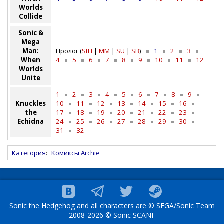
Worlds
Collide
Sonic &
Mega
Man:
Пролог (
StH
|
MM
|
SU
|
SB
)
1
2
3
When
4
5
6
7
8
9
10
11
12
Worlds
Unite
1
2
3
4
5
6
7
8
9
Knuckles
10
11
12
13
14
15
16
the
17
18
19
20
21
22
23
Echidna
24
25
26
27
28
29
30
31
32
Категория
:
Комиксы Archie
Sonic the Hedgehog and all characters are © SEGA/Sonic Team
2008-2026 © Sonic SCANF