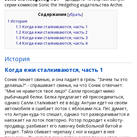
серии комиксов Sonic the Hedgehog издательства Archie.
Содержание
[
убрать
]
1
История
1.1
Когда ежи сталкиваются, часть 1
1.2
Когда ежи сталкиваются, часть 2
1.3
Когда ежи сталкиваются, часть 3
1.4
Когда ежи сталкиваются, часть 4
История
Когда ежи сталкиваются, часть 1
Соник пинает свинью, и она падает в грязь. "Зачем ты это
делаешь?" - спрашивает свинья, на что Соник отвечает:
"Мне не нравится твоё лицо!" Салли проходит мимо
рыбачащей белки. Белка предлагает ей присоединиться,
однако Салли сталкивает её в воду. Антуан едет на своём
автомобиле и сшибает лоток с яблоками пса. Пёс думает,
что Антуан куда-то спешит, однако тот разворачивается и
наезжает на лоток повторно. Ротор подходит к койоту-
продавцу, разбивает его лавочку бейсбольной битой и
уходит. Тэйлз сбивает черепаху с ног и кидает в неё