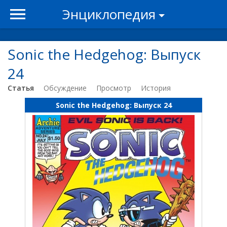
Энциклопедия
Sonic the Hedgehog: Выпуск
24
Статья
Обсуждение
Просмотр
История
Sonic the Hedgehog: Выпуск 24