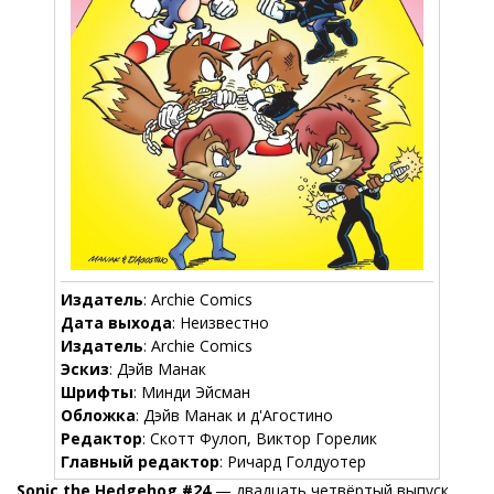
Издатель
: Archie Comics
Дата выхода
: Неизвестно
Издатель
: Archie Comics
Эскиз
: Дэйв Манак
Шрифты
: Минди Эйсман
Обложка
: Дэйв Манак и д'Aгостино
Редактор
: Скотт Фулоп, Виктор Горелик
Главный редактор
: Ричард Голдуотер
Sonic the Hedgehog #24
— двадцать четвёртый выпуск