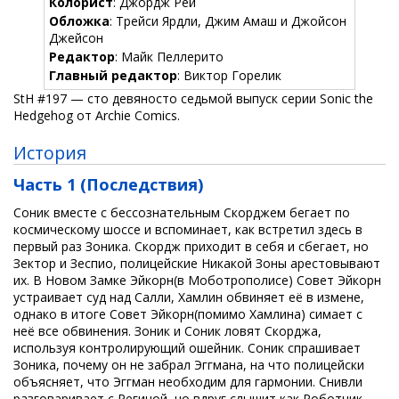
Колорист
: Джордж Рей
Обложка
: Трейси Ярдли, Джим Амаш и Джойсон
Джейсон
Редактор
: Майк Пеллерито
Главный редактор
: Виктор Горелик
StH #197 — сто девяносто седьмой выпуск серии Sonic the
Hedgehog от Archie Comics.
История
Часть 1 (Последствия)
Соник вместе с бессознательным Скорджем бегает по
космическому шоссе и вспоминает, как встретил здесь в
первый раз Зоника. Скордж приходит в себя и сбегает, но
Зектор и Зеспио, полицейские Никакой Зоны арестовывают
их. В Новом Замке Эйкорн(в Моботрополисе) Совет Эйкорн
устраивает суд над Салли, Хамлин обвиняет её в измене,
однако в итоге Совет Эйкорн(помимо Хамлина) симает с
неё все обвинения. Зоник и Соник ловят Скорджа,
используя контролирующий ошейник. Соник спрашивает
Зоника, почему он не забрал Эггмана, на что полицейски
объясняет, что Эггман необходим для гармонии. Снивли
разговаривает с Региной, но вдруг слышит как Роботник