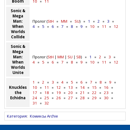
Boom
10
11
Sonic &
Mega
Man:
Пролог (
StH
MM
SU
)
1
2
3
When
4
5
6
7
8
9
10
11
12
Worlds
Collide
Sonic &
Mega
Man:
Пролог (
StH
|
MM
|
SU
|
SB
)
1
2
3
When
4
5
6
7
8
9
10
11
12
Worlds
Unite
1
2
3
4
5
6
7
8
9
Knuckles
10
11
12
13
14
15
16
the
17
18
19
20
21
22
23
Echidna
24
25
26
27
28
29
30
31
32
Категория
:
Комиксы Archie