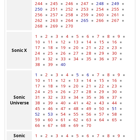
244
245
246
247
248
249
250
251
252
253
254
255
256
257
258
259
260
261
262
263
264
265
266
267
268
269
270
1
2
3
4
5
6
7
8
9
10
11
12
13
14
15
16
17
18
19
20
21
22
23
Sonic X
24
25
26
27
28
29
30
31
32
33
34
35
36
37
38
39
40
1
2
3
4
5
6
7
8
9
10
11
12
13
14
15
16
17
18
19
20
21
22
23
24
25
26
27
28
29
30
Sonic
31
32
33
34
35
36
37
Universe
38
39
40
41
42
43
44
45
46
47
48
49
50
51
52
53
54
55
56
57
58
59
60
61
62
63
64
65
66
67
68
69
70
Sonic
1
2
3
4
5
6
7
8
9