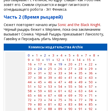
зовёт его. Снивли спускается и видит гигантского
огнедышащего робота - Эгг Феникса.
Часть 2 (Время рыцарей)
Сюжет повторяет начало игры
Sonic and the Black Knight
.
Чёрный рыцарь бежит к Мерлине, пока она заклинанием
вызывает Соника. Чёрный Рыцарь приказывает Ланселоту,
Гавейну и Персифаль убить Мерлину.
Комиксы издательства Archie
0
1
2
3
4
5
6
7
8
9
10
11
12
13
14
15
16
17
18
19
20
21
22
23
24
25
26
27
28
29
30
31
32
33
34
35
36
37
38
39
40
41
42
43
44
45
46
47
48
49
50
51
52
53
54
55
56
57
58
59
60
61
62
63
64
65
66
67
68
69
70
71
72
73
74
75
76
77
78
79
80
81
82
83
84
85
86
87
88
89
90
91
92