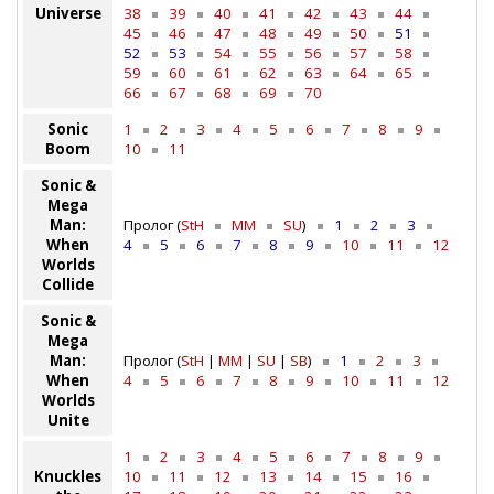
Universe
38
39
40
41
42
43
44
45
46
47
48
49
50
51
52
53
54
55
56
57
58
59
60
61
62
63
64
65
66
67
68
69
70
Sonic
1
2
3
4
5
6
7
8
9
Boom
10
11
Sonic &
Mega
Man:
Пролог (
StH
MM
SU
)
1
2
3
When
4
5
6
7
8
9
10
11
12
Worlds
Collide
Sonic &
Mega
Man:
Пролог (
StH
|
MM
|
SU
|
SB
)
1
2
3
When
4
5
6
7
8
9
10
11
12
Worlds
Unite
1
2
3
4
5
6
7
8
9
Knuckles
10
11
12
13
14
15
16