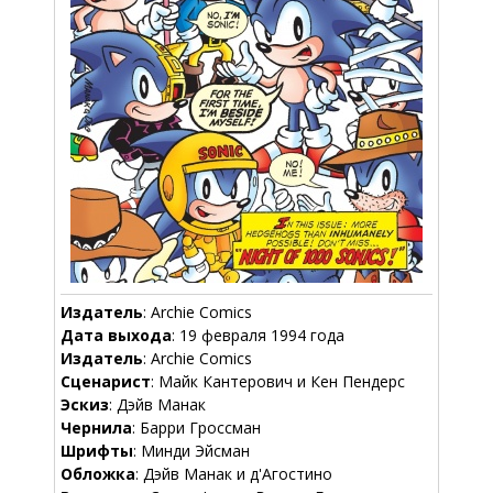
Издатель
: Archie Comics
Дата выхода
: 19 февраля 1994 года
Издатель
: Archie Comics
Сценарист
: Майк Кантерович и Кен Пендерс
Эскиз
: Дэйв Манак
Чернила
: Барри Гроссман
Шрифты
: Минди Эйсман
Обложка
: Дэйв Манак и д'Aгостино