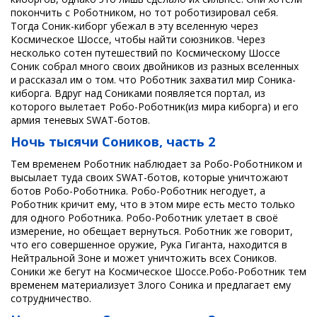
покончить с Роботником, но тот роботизировал себя.
Тогда Соник-киборг убежал в эту вселенную через
Космическое Шоссе, чтобы найти союзников. Через
несколько сотен путешествий по Космическому Шоссе
Соник собрал много своих двойников из разных вселенных
и рассказал им о том. что Роботник захватил мир Соника-
киборга. Вдруг над Сониками появляется портал, из
которого вылетает Робо-Роботник(из мира киборга) и его
армия теневых SWAT-ботов.
Ночь тысячи Соников, часть 2
Тем временем Роботник наблюдает за Робо-Роботником и
высылает туда своих SWAT-ботов, которые уничтожают
ботов Робо-Роботника. Робо-Роботник негодует, а
Роботник кричит ему, что в этом мире есть место только
для одного Роботника. Робо-Роботник улетает в своё
измерение, но обещает вернуться. Роботник же говорит,
что его совершенное оружие, Рука Гиганта, находится в
Нейтральной Зоне и может уничтожить всех Соников.
Соники же бегут на Космическое Шоссе.Робо-Роботник тем
временем материализует Злого Соника и предлагает ему
сотрудничество.