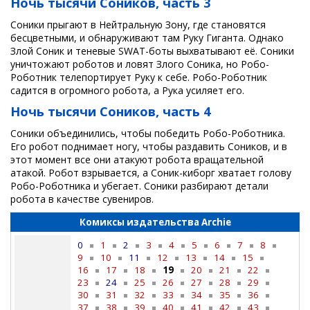
Ночь тысячи Соников, часть 3
Соники прыгают в Нейтральную Зону, где становятся
бесцветными, и обнаруживают там Руку Гиганта. Однако
Злой Соник и теневые SWAT-боты выхватывают её. Соники
уничтожают роботов и ловят Злого Соника, но Робо-
Роботник телепортирует Руку к себе. Робо-Роботник
садится в огромного робота, а Рука усиляет его.
Ночь тысячи Соников, часть 4
Соники объединились, чтобы победить Робо-Роботника.
Его робот поднимает ногу, чтобы раздавить Соников, и в
этот момент все они атакуют робота вращательной
атакой. Робот взрывается, а Соник-киборг хватает голову
Робо-Роботника и убегает. Соники разбирают детали
робота в качестве сувениров.
Комиксы издательства Archie
0
1
2
3
4
5
6
7
8
9
10
11
12
13
14
15
16
17
18
19
20
21
22
23
24
25
26
27
28
29
30
31
32
33
34
35
36
37
38
39
40
41
42
43