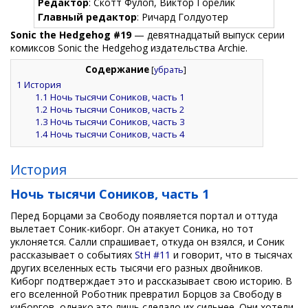
Редактор
: Скотт Фулоп, Виктор Горелик
Главный редактор
: Ричард Голдуотер
Sonic the Hedgehog #19
— девятнадцатый выпуск серии
комиксов Sonic the Hedgehog издательства Archie.
Содержание
[
убрать
]
1
История
1.1
Ночь тысячи Соников, часть 1
1.2
Ночь тысячи Соников, часть 2
1.3
Ночь тысячи Соников, часть 3
1.4
Ночь тысячи Соников, часть 4
История
Ночь тысячи Соников, часть 1
Перед Борцами за Свободу появляется портал и оттуда
вылетает Соник-киборг. Он атакует Соника, но тот
уклоняется. Салли спрашивает, откуда он взялся, и Соник
рассказывает о событиях
StH #11
и говорит, что в тысячах
других вселенных есть тысячи его разных двойников.
Киборг подтверждает это и рассказывает свою историю. В
его вселенной Роботник превратил Борцов за Свободу в
киборгов, однако это лишь сделало их сильнее. Они хотели