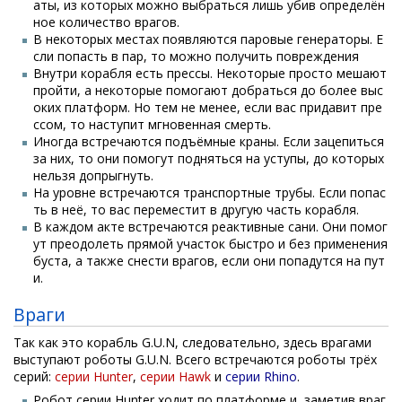
аты, из которых можно выбраться лишь убив определён
ное количество врагов.
В некоторых местах появляются паровые генераторы. Е
сли попасть в пар, то можно получить повреждения
Внутри корабля есть прессы. Некоторые просто мешают
пройти, а некоторые помогают добраться до более выс
оких платформ. Но тем не менее, если вас придавит пре
ссом, то наступит мгновенная смерть.
Иногда встречаются подъёмные краны. Если зацепиться
за них, то они помогут подняться на уступы, до которых
нельзя допрыгнуть.
На уровне встречаются транспортные трубы. Если попас
ть в неё, то вас переместит в другую часть корабля.
В каждом акте встречаются реактивные сани. Они помог
ут преодолеть прямой участок быстро и без применения
буста, а также снести врагов, если они попадутся на пут
и.
Враги
Так как это корабль G.U.N, следовательно, здесь врагами
выступают роботы G.U.N. Всего встречаются роботы трёх
серий:
серии Hunter
,
серии Hawk
и
серии Rhino
.
Робот серии Hunter ходит по платформе и, заметив враг