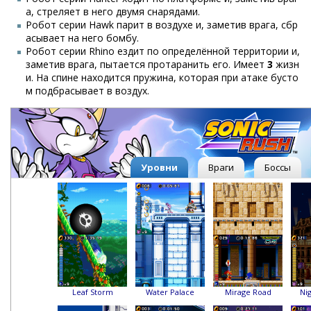
а, стреляет в него двумя снарядами.
Робот серии Hawk парит в воздухе и, заметив врага, сбр
асывает на него бомбу.
Робот серии Rhino ездит по определённой территории и,
заметив врага, пытается протаранить его. Имеет
3
жизн
и. На спине находится пружина, которая при атаке бусто
м подбрасывает в воздух.
Уровни
Враги
Боссы
Leaf Storm
Water Palace
Mirage Road
Nig