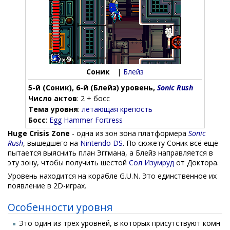
Соник
|
Блейз
5-й (Соник), 6-й (Блейз) уровень,
Sonic Rush
Число актов
: 2 + босс
Тема уровня
:
летающая крепость
Босс
:
Egg Hammer Fortress
Huge Crisis Zone
- одна из зон зона платформера
Sonic
Rush
, вышедшего на
Nintendo DS
. По сюжету Соник всё ещё
пытается выяснить план Эггмана, а Блейз направляется в
эту зону, чтобы получить шестой
Сол Изумруд
от Доктора.
Уровень находится на корабле G.U.N. Это единственное их
появление в 2D-играх.
Особенности уровня
Это один из трёх уровней, в которых присутствуют комн