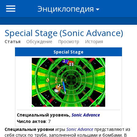
Энциклопедия
Special Stage (Sonic Advance)
Статья
Обсуждение
Просмотр
История
Special Stage
Специальный уровень,
Sonic Advance
Число актов
: 7
Специальные уровни
игры
Sonic Advance
представляют из
себя спуск по трубе, заполненной кольцами и бомбами. В