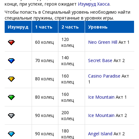
конце, при успехе, героя ожидает
Изумруд Хаоса
.
Чтобы попасть в Специальный уровень необходимо найти
специальные пружины, спрятанные в уровнях игры.
Изумруд
1 часть
2 часть
Уровень
120
60 колец
Neo Green Hill
Акт 1
колец
140
70 колец
Secret Base
Акт 2
колец
160
Casino Paradise
Акт
80 колец
колец
1
160
80 колец
Ice Mountain
Акт 1
колец
200
90 колец
Ice Mountain
Акт 2
колец
180
90 колец
Angel Island
Акт 2
колец