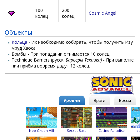
100
200
Cosmic Angel
колец
колец
Объекты
Кольца
- Их необходимо собирать, чтобы получить Изу
мруд Хаоса.
Бомбы - При попадании отнимается 10 колец.
Technique Barriers (русск.
Барьеры Техники)
- При выполне
нии приёма вовремя дадут 12 колец.
Уровни
Враги
Боссы
Neo Green Hill
Secret Base
Casino Paradise
Ic