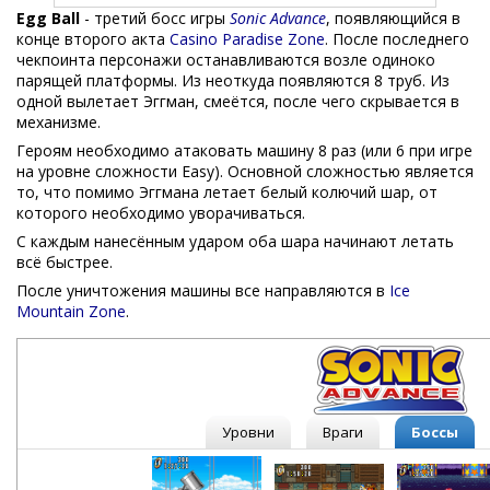
Egg Ball
- третий босс игры
Sonic Advance
, появляющийся в
конце второго акта
Casino Paradise Zone
. После последнего
чекпоинта персонажи останавливаются возле одиноко
парящей платформы. Из неоткуда появляются 8 труб. Из
одной вылетает Эггман, смеётся, после чего скрывается в
механизме.
Героям необходимо атаковать машину 8 раз (или 6 при игре
на уровне сложности Easy). Основной сложностью является
то, что помимо Эггмана летает белый колючий шар, от
которого необходимо уворачиваться.
С каждым нанесённым ударом оба шара начинают летать
всё быстрее.
После уничтожения машины все направляются в
Ice
Mountain Zone
.
Уровни
Враги
Боссы