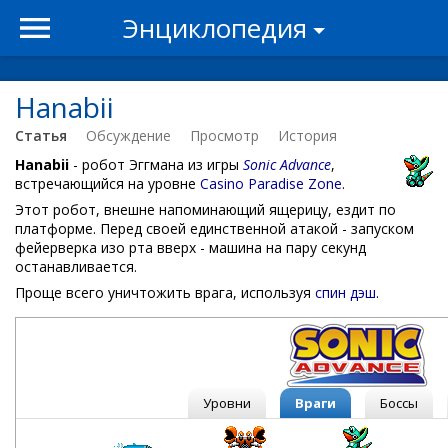
Энциклопедия
Hanabii
Статья
Обсуждение
Просмотр
История
Hanabii
- робот Эггмана из игры
Sonic Advance
,
встречающийся на уровне
Casino Paradise Zone
.
Этот робот, внешне напоминающий ящерицу, ездит по
платформе. Перед своей единственной атакой - запуском
фейерверка изо рта вверх - машина на пару секунд
останавливается.
Проще всего уничтожить врага, используя
спин дэш
.
Уровни
Враги
Боссы