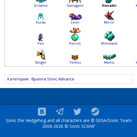
Drisame
Gamigami
Hanabii
Kuraa
Leon
Mirror
Pen
Pierrot
Rhinotank
Stinger
Wamu
Tentou
Категория
:
Враги в Sonic Advance
Sonic the Hedgehog and all characters are © SEGA/Sonic Team
2008-2026 © Sonic SCANF