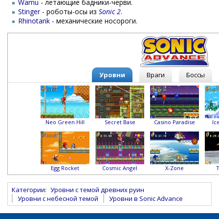
Wamu
- летающие бадники-черви.
Stinger
- роботы-осы из
Sonic 2
.
Rhinotank
- механические носороги.
Уровни
Враги
Боссы
Neo Green Hill
Secret Base
Casino Paradise
Ic
Egg Rocket
Cosmic Angel
X-Zone
Категории
:
Уровни с темой древних руин
Уровни с небесной темой
Уровни в Sonic Advance