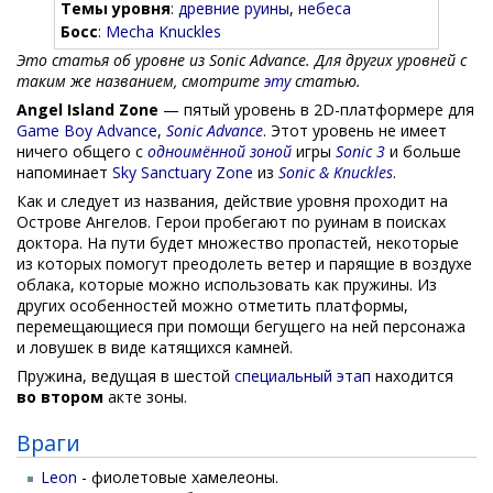
Темы уровня
:
древние руины
,
небеса
Босс
:
Mecha Knuckles
Это статья об уровне из Sonic Advance. Для других уровней с
таким же названием, смотрите
эту
статью.
Angel Island Zone
— пятый уровень в 2D-платформере для
Game Boy Advance
,
Sonic Advance
. Этот уровень не имеет
ничего общего с
одноимённой зоной
игры
Sonic 3
и больше
напоминает
Sky Sanctuary Zone
из
Sonic & Knuckles
.
Как и следует из названия, действие уровня проходит на
Острове Ангелов. Герои пробегают по руинам в поисках
доктора. На пути будет множество пропастей, некоторые
из которых помогут преодолеть ветер и парящие в воздухе
облака, которые можно использовать как пружины. Из
других особенностей можно отметить платформы,
перемещающиеся при помощи бегущего на ней персонажа
и ловушек в виде катящихся камней.
Пружина, ведущая в шестой
специальный этап
находится
во втором
акте зоны.
Враги
Leon
- фиолетовые хамелеоны.