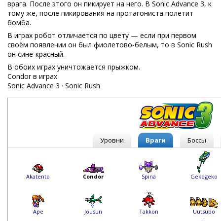
врага. После этого он пикирует на него. В Sonic Advance 3, к
тому же, после пикирования на протагониста полетит
бомба.
В играх робот отличается по цвету — если при первом
своём появлении он был фиолетово-белым, то в Sonic Rush
он сине-красный.
В обоих играх уничтожается прыжком.
Condor в играх
Sonic Advance 3
·
Sonic Rush
Уровни
Враги
Боссы
Akatento
Spina
Gekogeko
Condor
Ape
Jousun
Takkon
Uutsubo