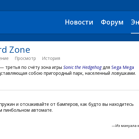
Новости
Форум
Э
rd Zone
ение
Просмотр
История
— третья по счёту зона игры
Sonic the Hedgehog
для
Sega Mega
едставляющая собою пригородный парк, населенный ловушками.
пружин и отскакивайте от бамперов, как будто вы находитесь
м пинбольном автомате.
—Из мануала к