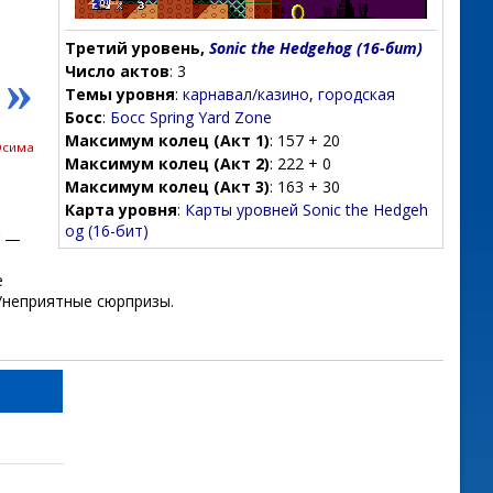
Третий уровень,
Sonic the Hedgehog (16-бит)
Число актов
: 3
»
Темы уровня
:
карнавал/казино
,
городская
Босс
:
Босс Spring Yard Zone
Максимум колец (Акт 1)
: 157 + 20
Осима
Максимум колец (Акт 2)
: 222 + 0
Максимум колец (Акт 3)
: 163 + 30
Карта уровня
:
Карты уровней Sonic the Hedgeh
og (16-бит)
—
е
/неприятные сюрпризы.