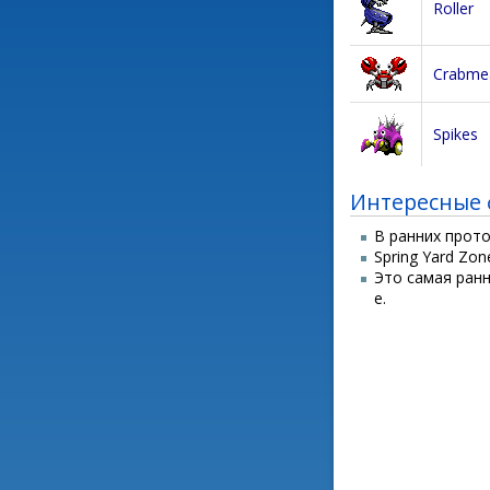
Roller
Crabme
Spikes
Интересные 
В ранних прот
Spring Yard Zo
Это самая ран
е.