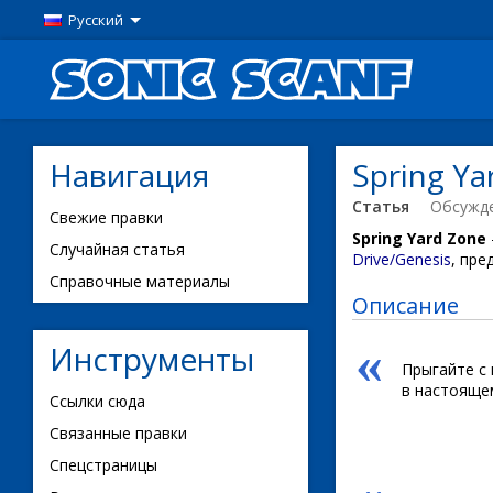
Русский
Навигация
Spring Ya
Статья
Обсужд
Свежие правки
Spring Yard Zone
Случайная статья
Drive/Genesis
, пр
Справочные материалы
Описание
«
Инструменты
Прыгайте с 
в настояще
Ссылки сюда
Связанные правки
Спецстраницы