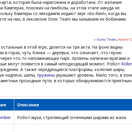
карта, которая была нарисована и доработана. От желания
а бамперах, похожих на пинболы, на этом этапе никуда не
кольку бамперы со звездампи издают звук «Бо-бин!», когда вы
те на них, в лексиконе Sonic Team мы называем их бобинами
—
Sonic Team
,
Наото 
е остальные в этой игре, делится на три акта. На фоне видны
 в горах, чуть ближе — деревья, что означает, что герою
 через что-то напоминающее парк. Уровень напичкан врагами и
рые могут появится в самый неподходящий момент. Робот
Roller
ерждение. А также чередующиеся платформы, колючие шары,
ые надписи, шипы,
пружины
украшают уровень. Мало того, в зон
аметные проходные пути, в которых обнаруживаются приятные
ние
Описание
omber
Робот-муха, стреляющий огненными шарами из жала.