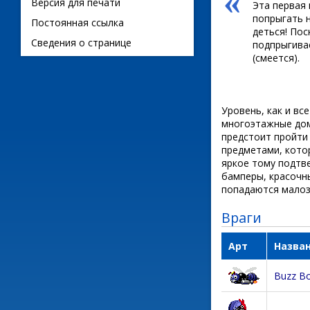
«
Версия для печати
Эта первая 
попрыгать н
Постоянная ссылка
деться! Пос
Сведения о странице
подпрыгивае
(смеется).
Уровень, как и вс
многоэтажные дома
предстоит пройти
предметами, кото
яркое тому подтв
бамперы, красочн
попадаются малоз
Враги
Арт
Назва
Buzz B