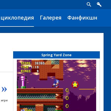
нциклопедия
Галерея
Фанфикшн
Spring Yard Zone
»
 игре