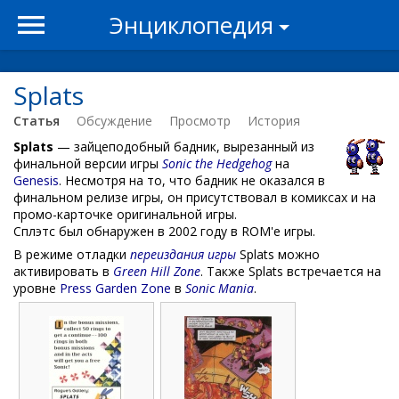
Энциклопедия
Splats
Статья
Обсуждение
Просмотр
История
Splats
— зайцеподобный бадник, вырезанный из
финальной версии игры
Sonic the Hedgehog
на
Genesis
. Несмотря на то, что бадник не оказался в
финальном релизе игры, он присутствовал в комиксах и на
промо-карточке оригинальной игры.
Сплэтс был обнаружен в 2002 году в ROM'е игры.
В режиме отладки
переиздания игры
Splats можно
активировать в
Green Hill Zone
. Также Splats встречается на
уровне
Press Garden Zone
в
Sonic Mania
.