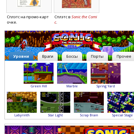
Сплэтс на промо-карт
Сплэтс в
Sonic the Comi
очке.
c
.
Уровни
Враги
Боссы
Порты
Прочее
Green Hill
Marble
Spring Yard
Labyrinth
Star Light
Scrap Brain
Special Stage