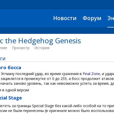
Новости
Форум
Э
ic the Hedgehog Genesis
ение
Просмотр
История
ги
го босса
 Эггману последний удар, во время сражения в
Final Zone
, и уда
 зациклится в промежутке от 0 до 255, а босс продолжит атако
 начать заново уровень, так как невозможно успеть за время, д
и в одной версии
ial Stage
теть за границы Special Stage без какой-либо особой на то прич
рсии не были перенесены (в оригинале можно было воспользоват