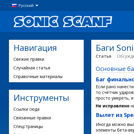
Русский
Навигация
Баги Son
Статья
Обсужд
Свежие правки
Основные ба
Случайная статья
Справочные материалы
Баг финально
Если рано нанести
то счётчик ударов
Инструменты
просто умереть, и
Не исправлено
н
Ссылки сюда
Вылет из Spec
Связанные правки
Иногда можно выле
Спецстраницы
элементы бета-ве