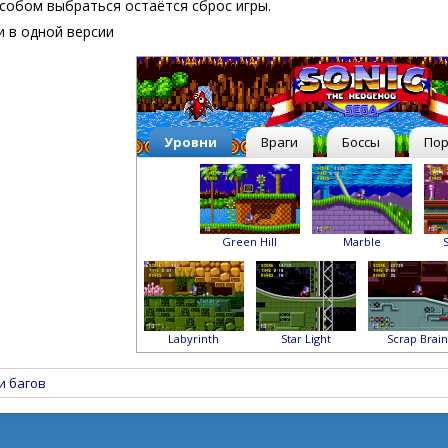
собом выбраться остаётся сброс игры.
и в одной версии
Уровни
Враги
Боссы
По
Green Hill
Marble
Labyrinth
Star Light
Scrap Brain
и багов