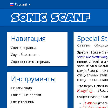
Русский
Навигация
Special S
Статья
Обсужд
Свежие правки
Special Stage
(та
Случайная статья
Sonic the Hedgehog
является найти и
Справочные материалы
запрыгнув в больш
каждой зоны, при 
специальный этап
Инструменты
специальные этап
Эта версия специ
Ссылки сюда
Hedgehog
— «Fast a
Связанные правки
Существуют разли
Спецстраницы
Бамперы
(крас
Стойка для пр