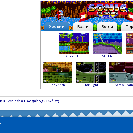
Уровни
Враги
Боссы
По
Green Hill
Marble
Labyrinth
Star Light
Scrap Brain
 в Sonic the Hedgehog (16-бит)
m