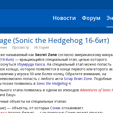
Новости
Форум
Э
tage (Sonic the Hedgehog 16-бит)
ение
Просмотр
История
кже называемый как
Secret Zone
согласно американскому мануал
 (16-бит)
— вращающийся специальный этап, целью которого
 коснуться
Изумруда Хаоса
. На специальный этап можно попасть
ое кольцо, которое появляется в конце первого или второго а
наличии у игрока 50 или более колец. Обратите внимание, на
 невозможно попасть с любого акта
Scrap Brain Zone
. Подобные
ы позже появились в
Sonic the Hedgehog 4
.
ального этапа появилась в одном из эпизодов
Adventures of Sonic 
nd Easy».
чные объекты на специальных этапах:
ные) — объекты, от которых
Соник
отскакивает.
ыжка
(красно-белые) — с их помощью Соник может прыгать.