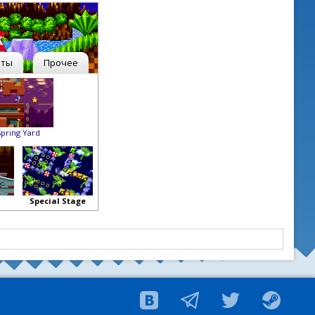
рты
Прочее
Spring Yard
Special Stage