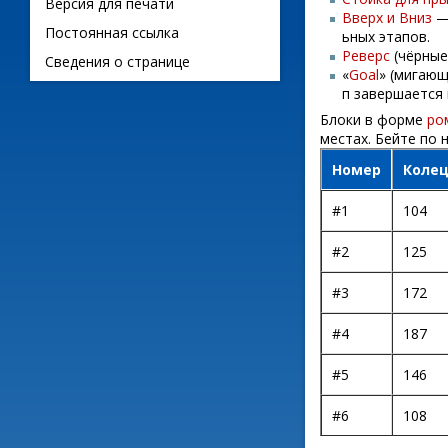
Версия для печати
Вверх и Вниз
—
Постоянная ссылка
ьных этапов.
Реверс
(чёрные
Сведения о странице
«
Goal
» (мигающ
п завершается 
Блоки в форме
ро
местах. Бейте по 
Номер
Коле
#1
104
#2
125
#3
172
#4
187
#5
146
#6
108