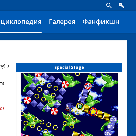
нциклопедия
Галерея
Фанфикшн
у) в
Special Stage
кта
the