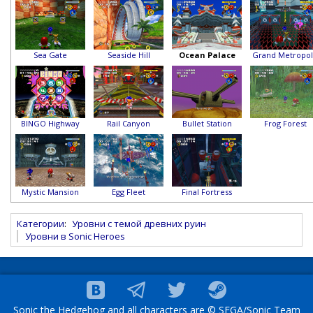
Sea Gate
Seaside Hill
Ocean Palace
Grand Metropol
BINGO Highway
Rail Canyon
Bullet Station
Frog Forest
Mystic Mansion
Egg Fleet
Final Fortress
Категории
:
Уровни с темой древних руин
Уровни в Sonic Heroes
Sonic the Hedgehog and all characters are © SEGA/Sonic Team