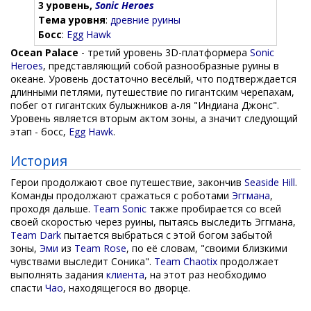
3 уровень,
Sonic Heroes
Тема уровня
:
древние руины
Босс
:
Egg Hawk
Ocean Palace
- третий уровень 3D-платформера
Sonic
Heroes
, представляющий собой разнообразные руины в
океане. Уровень достаточно весёлый, что подтверждается
длинными петлями, путешествие по гигантским черепахам,
побег от гигантских булыжников а-ля "Индиана Джонс".
Уровень является вторым актом зоны, а значит следующий
этап - босс,
Egg Hawk
.
История
Герои продолжают свое путешествие, закончив
Seaside Hill
.
Команды продолжают сражаться с роботами
Эггмана
,
проходя дальше.
Team Sonic
также пробирается со всей
своей скоростью через руины, пытаясь выследить Эггмана,
Team Dark
пытается выбраться с этой богом забытой
зоны,
Эми
из
Team Rose
, по её словам, "своими близкими
чувствами выследит Соника".
Team Chaotix
продолжает
выполнять задания
клиента
, на этот раз необходимо
спасти
Чао
, находящегося во дворце.