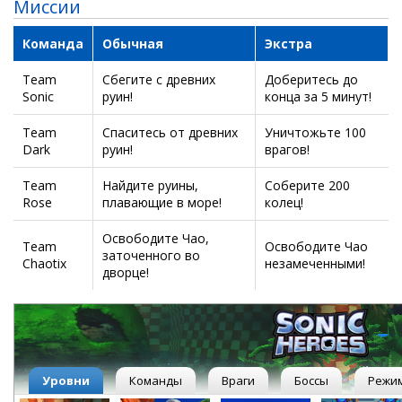
Миссии
Команда
Обычная
Экстра
Team
Сбегите с древних
Доберитесь до
Sonic
руин!
конца за 5 минут!
Team
Спаситесь от древних
Уничтожьте 100
Dark
руин!
врагов!
Team
Найдите руины,
Соберите 200
Rose
плавающие в море!
колец!
Освободите Чао,
Team
Освободите Чао
заточенного во
Chaotix
незамеченными!
дворце!
Уровни
Команды
Враги
Боссы
Режи