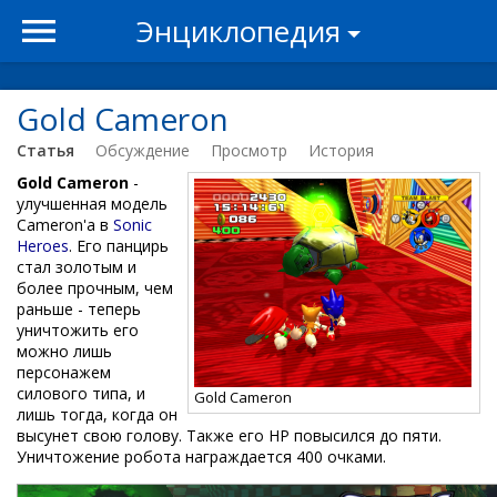
Энциклопедия
Gold Cameron
Статья
Обсуждение
Просмотр
История
Gold Cameron
-
улучшенная модель
Cameron'а в
Sonic
Heroes
. Его панцирь
стал золотым и
более прочным, чем
раньше - теперь
уничтожить его
можно лишь
персонажем
силового типа, и
Gold Cameron
лишь тогда, когда он
высунет свою голову. Также его HP повысился до пяти.
Уничтожение робота награждается 400 очками.