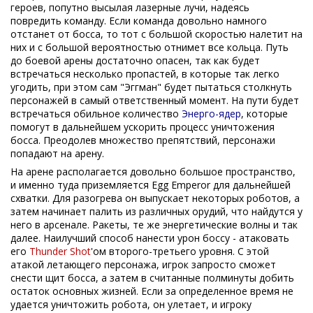
героев, попутно высылая лазерные лучи, надеясь
повредить команду. Если команда довольно намного
отстанет от босса, то тот с большой скоростью налетит на
них и с большой вероятностью отнимет все кольца. Путь
до боевой арены достаточно опасен, так как будет
встречаться несколько пропастей, в которые так легко
угодить, при этом сам "Эггман" будет пытаться столкнуть
персонажей в самый ответственный момент. На пути будет
встречаться обильное количество
Энерго-ядер
, которые
помогут в дальнейшем ускорить процесс уничтожения
босса. Преодолев множество препятствий, персонажи
попадают на арену.
На арене располагается довольно большое пространство,
и именно туда приземляется Egg Emperor для дальнейшей
схватки. Для разогрева он выпускает некоторых роботов, а
затем начинает палить из различных орудий, что найдутся у
него в арсенале. Ракеты, те же энергетические волны и так
далее. Наилучший способ нанести урон боссу - атаковать
его
Thunder Shot
'ом второго-третьего уровня. С этой
атакой летающего персонажа, игрок запросто сможет
снести щит босса, а затем в считанные полминуты добить
остаток основных жизней. Если за определенное время не
удается уничтожить робота, он улетает, и игроку