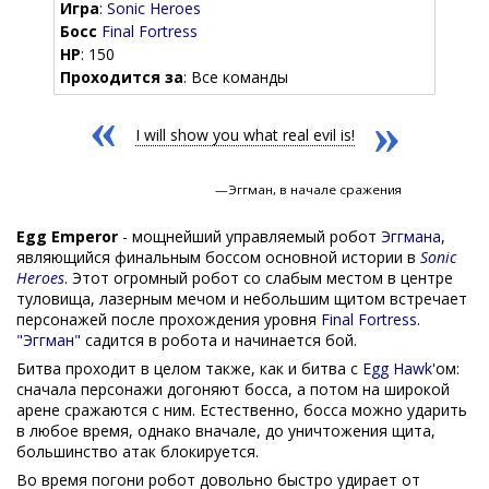
Игра
:
Sonic Heroes
Босс
Final Fortress
HP
: 150
Проходится за
: Все команды
«
»
I will show you what real evil is!
—Эггман, в начале сражения
Egg Emperor
- мощнейший управляемый робот
Эггмана
,
являющийся финальным боссом основной истории в
Sonic
Heroes
. Этот огромный робот со слабым местом в центре
туловища, лазерным мечом и небольшим щитом встречает
персонажей после прохождения уровня
Final Fortress
.
"Эггман"
садится в робота и начинается бой.
Битва проходит в целом также, как и битва с
Egg Hawk
'ом:
сначала персонажи догоняют босса, а потом на широкой
арене сражаются с ним. Естественно, босса можно ударить
в любое время, однако вначале, до уничтожения щита,
большинство атак блокируется.
Во время погони робот довольно быстро удирает от