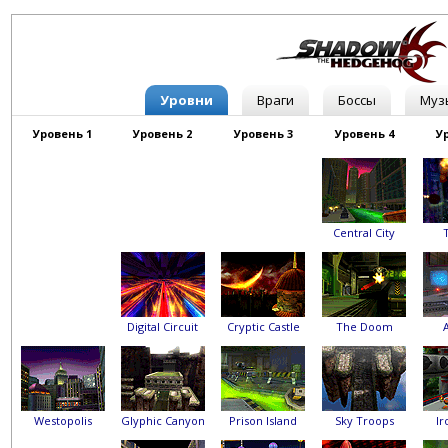
Уровни
Враги
Боссы
Муз
Уровень 1
Уровень 2
Уровень 3
Уровень 4
У
Central City
Digital Circuit
Cryptic Castle
The Doom
A
Westopolis
Glyphic Canyon
Prison Island
Sky Troops
Ir