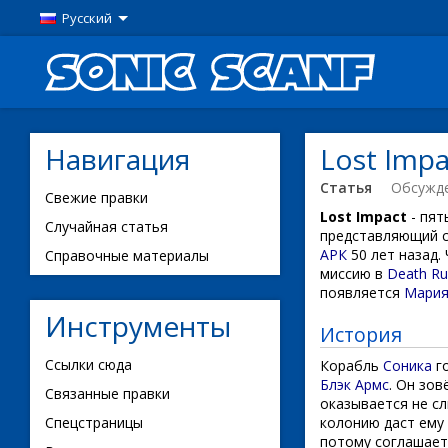
Русский
Навигация
Lost Impa
Статья
Обсужд
Свежие правки
Lost Impact
- пят
Случайная статья
представляющий 
АРК
50 лет назад.
Справочные материалы
миссию в
Death Ru
появляется
Мари
Инструменты
История
Ссылки сюда
Корабль
Соника
го
Блэк Армс
. Он зо
Связанные правки
оказывается не с
колонию даст ему
Спецстраницы
потому соглашает