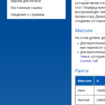
Версия для печати
который является 
этот Изумруд нужн
Постоянная ссылка
воспроизводят ем
Сведения о странице
профессору Джера
созданию которых
Миссии
На этом уровне до
Для выполнени
ние перенесёт 
Для выполнени
тника
, которая
Cosmic Fall
.
Ранги
Миссия
A
Hero
1600
Normal
3400