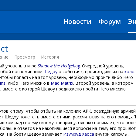
Новости
Форум
Э
ct
ение
Просмотр
История
ый уровень в игре
Shadow the Hedgehog
. Очередной уровень,
собой воспоминание
Шедоу
о событиях, происходивших на
коло
 Чтобы попасть на этот уровень, необходимо пройти либо Hero
ins
, либо Hero миссию в
Mad Matrix
. Второй уровень, в котором
я
, вместе с которой Шедоу предложено пройти Hero миссию.
тов к тому, чтобы отбыть на колонию АРК, осаждённую армией
вёт Шедоу полететь вместе с ними, рассчитывая на его помощь. 
лишком рад своему синему товарищу, однако понимает, что полё
 больше ответов на накопившиеся вопросы на тему его прошлог
ся. На борту Шедоу замечает
Изумруд Хаоса
внутри капсулы,