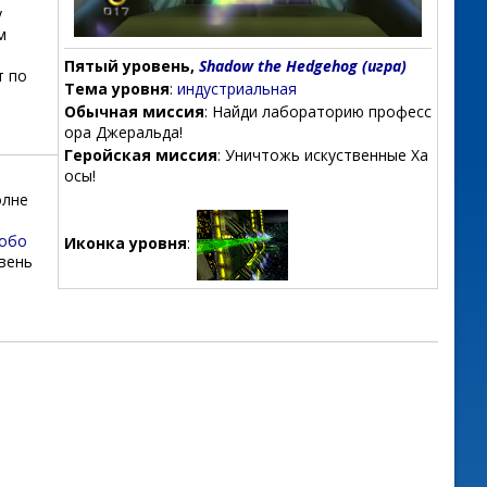
у
м
Пятый уровень,
Shadow the Hedgehog (игра)
т по
Тема уровня
:
индустриальная
Обычная миссия
: Найди лабораторию професс
ора Джеральда!
Геройская миссия
: Уничтожь искуственные Ха
осы!
олне
Робо
Иконка уровня
:
овень