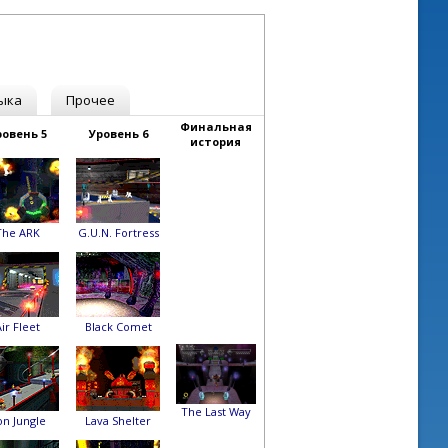
ыка
Прочее
Финальная
ровень 5
Уровень 6
история
The ARK
G.U.N. Fortress
ir Fleet
Black Comet
The Last Way
on Jungle
Lava Shelter