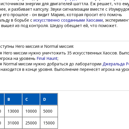
источником энергии для двигателей шаттла. Ёж решает, что ем
ее, и разбивает капсулу. Звуки сигнализации вместе с Изумрудо
у его прошлое - он видит Марию, которая просит его помочь
льду в борьбе с
искусственно созданными Хаосами
, эксперимен
 вышел из под контроля. Шедоу обещает ей, что поможет.
ступны Hero миссия и Normal миссия:
я Hero миссии нужно уничтожить 35 искусственных Хаосов. Вып
игрока на уровень
Final Haunt
;
я Normal миссии нужно добраться до лаборатории
Джеральда 
 находится в конце уровня. Выполнение перенесёт игрока на ур
B
C
D
0
13000
10000
5000
0
31000
25000
15000