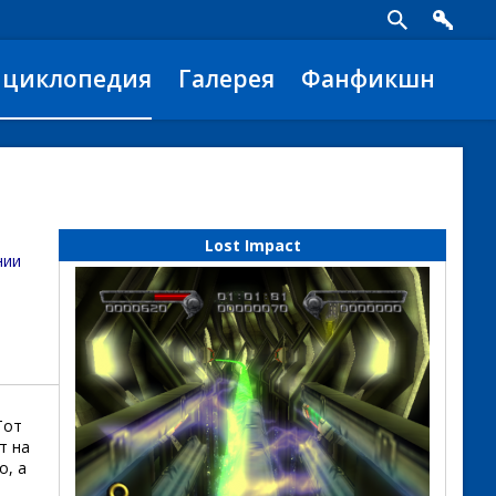
нциклопедия
Галерея
Фанфикшн
Lost Impact
нии
Тот
т на
о, а